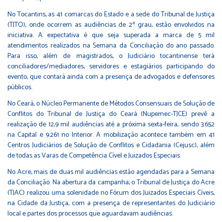
No Tocantins, as 41 comarcas do Estado e a sede do Tribunal de Justiça
(TJTO), onde ocorrem as audiências de 2º grau, estão envolvidos na
iniciativa. A expectativa é que seja superada a marca de 5 mil
atendimentos realizados na Semana da Conciliação do ano passado.
Para isso, além de magistrados, o Judiciário tocantinense terá
conciliadores/mediadores, servidores e estagiários participando do
evento, que contará ainda com a presença de advogados e defensores
públicos.
No Ceará, o Núcleo Permanente de Métodos Consensuais de Solução de
Conflitos do Tribunal de Justiça do Ceará (Nupemec-TJCE) prevê a
realização de 12,9 mil audiências até a próxima sexta-feira, sendo 3.652
na Capital e 9.261 no Interior. A mobilização acontece também em 41
Centros Judiciários de Solução de Conflitos e Cidadania (Cejusc), além
de todas as Varas de Competência Cível e Juizados Especiais.
No Acre, mais de duas mil audiências estão agendadas para a Semana
da Conciliação. Na abertura da campanha, o Tribunal de Justiça do Acre
(TJAC) realizou uma solenidade no Fórum dos Juizados Especiais Cíveis,
na Cidade da Justiça, com a presença de representantes do Judiciário
local e partes dos processos que aguardavam audiências.