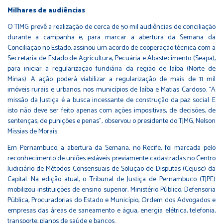
Milhares de audiências
O TJMG prevê a realização de cerca de 50 mil audiências de conciliação
durante a campanha e, para marcar a abertura da Semana da
Conciliação no Estado, assinou um acordo de cooperação técnica com a
Secretaria de Estado de Agricultura, Pecuária e Abastecimento (Seapa),
para iniciar a regularização fundiária da região de Jaíba (Norte de
Minas). A ação poderá viabilizar a regularização de mais de 11 mil
imóveis rurais e urbanos, nos municípios de Jaíba e Matias Cardoso. “A
missão da Justiça é a busca incessante de construção da paz social. E
isto não deve ser feito apenas com ações impositivas, de decisões, de
sentenças, de punições e penas”, observou o presidente do TJMG, Nelson
Missias de Morais.
Em Pernambuco, a abertura da Semana, no Recife, foi marcada pelo
reconhecimento de uniões estáveis previamente cadastradas no Centro
Judiciário de Métodos Consensuais de Solução de Disputas (Cejusc) da
Capital. Na edição atual, o Tribunal de Justiça de Pernambuco (TJPE)
mobilizou instituições de ensino superior, Ministério Público, Defensoria
Pública, Procuradorias do Estado e Município, Ordem dos Advogados e
empresas das áreas de saneamento e água, energia elétrica, telefonia,
transporte, planos de saúde e bancos.