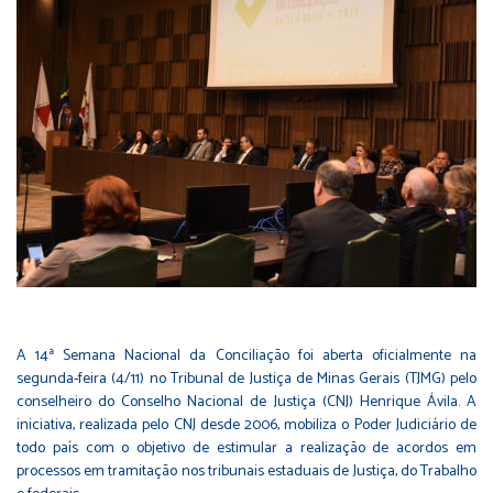
A 14ª Semana Nacional da Conciliação foi aberta oficialmente na
segunda-feira (4/11) no Tribunal de Justiça de Minas Gerais (TJMG) pelo
conselheiro do Conselho Nacional de Justiça (CNJ) Henrique Ávila. A
iniciativa, realizada pelo CNJ desde 2006, mobiliza o Poder Judiciário de
todo país com o objetivo de estimular a realização de acordos em
processos em tramitação nos tribunais estaduais de Justiça, do Trabalho