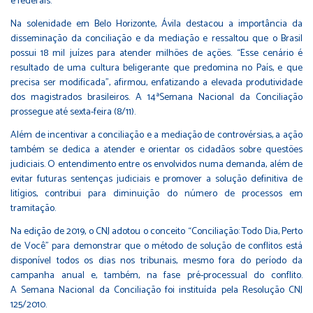
e federais.
Na solenidade em Belo Horizonte, Ávila destacou a importância da
disseminação da conciliação e da mediação e ressaltou que o Brasil
possui 18 mil juízes para atender milhões de ações. “Esse cenário é
resultado de uma cultura beligerante que predomina no País, e que
precisa ser modificada”, afirmou, enfatizando a elevada produtividade
dos magistrados brasileiros. A 14ªSemana Nacional da Conciliação
prossegue até sexta-feira (8/11).
Além de incentivar a conciliação e a mediação de controvérsias, a ação
também se dedica a atender e orientar os cidadãos sobre questões
judiciais. O entendimento entre os envolvidos numa demanda, além de
evitar futuras sentenças judiciais e promover a solução definitiva de
litígios, contribui para diminuição do número de processos em
tramitação.
Na edição de 2019, o CNJ adotou o conceito “Conciliação: Todo Dia, Perto
de Você” para demonstrar que o método de solução de conflitos está
disponível todos os dias nos tribunais, mesmo fora do período da
campanha anual e, também, na fase pré-processual do conflito.
A
Semana Nacional da Conciliação
foi instituída pela
Resolução CNJ
125/2010
.