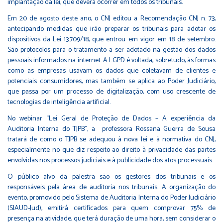
implantação da lei, que deverá ocorrer em todos os tribunais.
Em 20 de agosto deste ano, o CNJ editou a
Recomendação CNJ n. 73
,
antecipando medidas que irão preparar os tribunais para adotar os
dispositivos da
Lei 13.709/18
, que entrou em vigor em 18 de setembro.
São protocolos para o tratamento a ser adotado na gestão dos dados
pessoais informados na internet. A LGPD é voltada, sobretudo, às formas
como as empresas usavam os dados que coletavam de clientes e
potenciais consumidores, mas também se aplica ao Poder Judiciário,
que passa por um processo de digitalização, com uso crescente de
tecnologias de inteligência artificial.
No webinar “Lei Geral de Proteção de Dados – A experiência da
Auditoria Interna do TJPB”, a professora Rossana Guerra de Sousa
tratará de como o TJPB se adequou à nova lei e à normativa do CNJ,
especialmente no que diz respeito ao direito à privacidade das partes
envolvidas nos processos judiciais e à publicidade dos atos processuais.
O público alvo da palestra são os gestores dos tribunais e os
responsáveis pela área de auditoria nos tribunais. A organização do
evento, promovido pelo
Sistema de Auditoria Interna do Poder Judiciário
(SIAUD-Jud)
, emitirá certificados para quem comprovar 75% de
presença na atividade, que terá duração de uma hora, sem considerar o