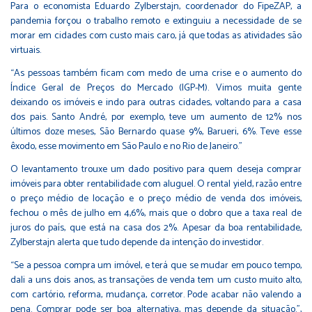
Para o economista Eduardo Zylberstajn, coordenador do FipeZAP, a
pandemia forçou o trabalho remoto e extinguiu a necessidade de se
morar em cidades com custo mais caro, já que todas as atividades são
virtuais.
“As pessoas também ficam com medo de uma crise e o aumento do
Índice Geral de Preços do Mercado (IGP-M). Vimos muita gente
deixando os imóveis e indo para outras cidades, voltando para a casa
dos pais. Santo André, por exemplo, teve um aumento de 12% nos
últimos doze meses, São Bernardo quase 9%, Barueri, 6%. Teve esse
êxodo, esse movimento em São Paulo e no Rio de Janeiro.”
O levantamento trouxe um dado positivo para quem deseja comprar
imóveis para obter rentabilidade com aluguel. O rental yield, razão entre
o preço médio de locação e o preço médio de venda dos imóveis,
fechou o mês de julho em 4,6%, mais que o dobro que a taxa real de
juros do país, que está na casa dos 2%. Apesar da boa rentabilidade,
Zylberstajn alerta que tudo depende da intenção do investidor.
“Se a pessoa compra um imóvel, e terá que se mudar em pouco tempo,
dali a uns dois anos, as transações de venda tem um custo muito alto,
com cartório, reforma, mudança, corretor. Pode acabar não valendo a
pena. Comprar pode ser boa alternativa, mas depende da situação.”,