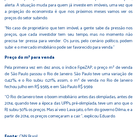
alerta. A situação muda para quem já investe em imóveis, uma vez que
a projeção do economista é que nos próximos meses vamos ver os
preços do setor subindo.
“No caso de proprietário que tem imóvel, a gente sabe da pressão nos
preços, que cada investidor tem seu tempo, mas no momento não
precisa ter pressa para vender. Os juros, pelo cenário político, podem
subir e o mercado imobiliário pode ser favorecido para venda.”
Preço do m² para venda
Pela primeira vez em dez anos, o índice FipeZAP, o preço m² de venda
de São Paulo passou o Rio de Janeiro. São Paulo teve uma variação de
0,42%, e o Rio subiu 0,21%, assim, o m² de venda no Rio de Janeiro
fechou julho em R$ 9.565, e em São Paulo R$ 9.569.
“O Rio de Janeiro teve o boom imobiliário antes das olimpíadas, antes de
2014, quando teve a época das UPPs, pré-olimpíada, teve um ano que o
RJ subiu 50% os preços. Mas aí veio Lava-jato, o fim do governo Dilma, e a
partir de 2014, os preços começaram a cair.”, explicou Eduardo.
Fonte:
CNN Brasil