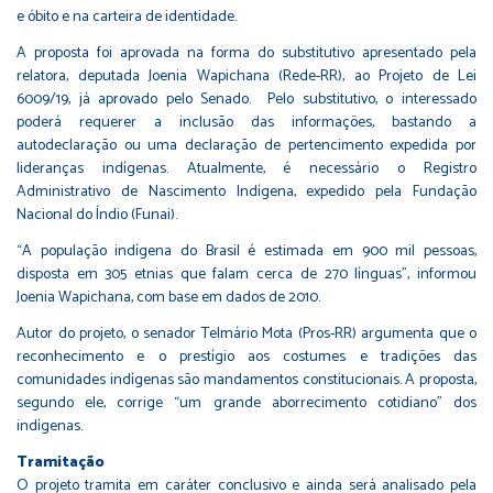
e óbito e na carteira de identidade.
A proposta foi aprovada na forma do
substitutivo
apresentado pela
relatora, deputada
Joenia Wapichana (Rede-RR)
, ao
Projeto de Lei
6009/19
, já aprovado pelo Senado. Pelo substitutivo, o interessado
poderá requerer a inclusão das informações, bastando a
autodeclaração ou uma declaração de pertencimento expedida por
lideranças indígenas. Atualmente, é necessário o Registro
Administrativo de Nascimento Indígena, expedido pela Fundação
Nacional do Índio (Funai).
“A população indígena do Brasil é estimada em 900 mil pessoas,
disposta em 305 etnias que falam cerca de 270 línguas”, informou
Joenia Wapichana, com base em dados de 2010.
Autor do projeto, o senador Telmário Mota (Pros-RR) argumenta que o
reconhecimento e o prestígio aos costumes e tradições das
comunidades indígenas são mandamentos constitucionais. A proposta,
segundo ele, corrige “um grande aborrecimento cotidiano” dos
indígenas.
Tramitação
O projeto tramita em
caráter conclusivo
e ainda será analisado pela