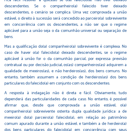
Fica fácil resolver a questão se o(a) falecido(a) não tiver deixado
descendentes. Se o companheiro(a) falecido tiver deixado
descendentes, o cenário se complica. Uma vez comprovada a união
estável, o direito à sucessão será concedido ao parceiro(a) sobrevivente
em concorrência com os descendentes, a não ser que o regime
aplicável para a união seja o da comunhão universal ou separação de
bens.
Mas a qualificação do(a) companheiro(a) sobrevivente é complexa. No
caso de haver o(a) falecido(a) deixado descendentes, se o regime
aplicável à união for o da comunhão parcial, por expressa previsão
contratual ou por decisão judicial, os(as) companheiros(as) adquirem a
qualidade de meeiros(as), e não herdeiros(as), dos bens comuns. No
entanto, também assumem a condição de herdeiros(as) dos bens
particulares do falecido(a) em conjunto com os descendentes.
A resposta à indagação não é direta e fácil. Obviamente, tudo
dependerá das particularidades de cada caso. No entanto, é possível
afirmar que, desde que comprovada a união estável, o(a)
companheiro(a) sobrevivente ostenta dupla qualidade jurídica: a de
meeiro(a) do(a) parceiro(a) falecido(a), em relação ao patrimônio
comum apurado durante a união estável; e também a de herdeiro(a)
dos bens particulares do falecido(a) em concorrência com seus