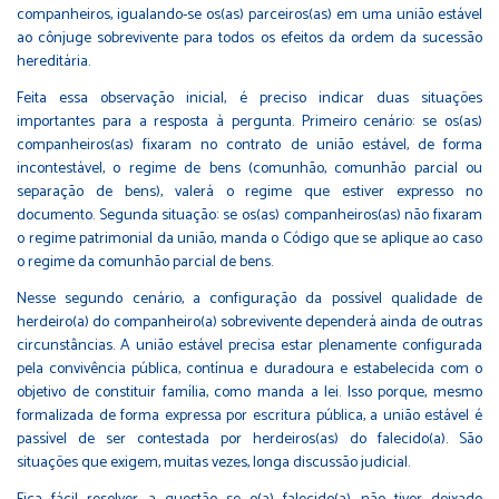
companheiros, igualando-se os(as) parceiros(as) em uma união estável
ao cônjuge sobrevivente para todos os efeitos da ordem da sucessão
hereditária.
Feita essa observação inicial, é preciso indicar duas situações
importantes para a resposta à pergunta. Primeiro cenário: se os(as)
companheiros(as) fixaram no contrato de união estável, de forma
incontestável, o regime de bens (comunhão, comunhão parcial ou
separação de bens), valerá o regime que estiver expresso no
documento. Segunda situação: se os(as) companheiros(as) não fixaram
o regime patrimonial da união, manda o Código que se aplique ao caso
o regime da comunhão parcial de bens.
Nesse segundo cenário, a configuração da possível qualidade de
herdeiro(a) do companheiro(a) sobrevivente dependerá ainda de outras
circunstâncias. A união estável precisa estar plenamente configurada
pela convivência pública, contínua e duradoura e estabelecida com o
objetivo de constituir família, como manda a lei. Isso porque, mesmo
formalizada de forma expressa por escritura pública, a união estável é
passível de ser contestada por herdeiros(as) do falecido(a). São
situações que exigem, muitas vezes, longa discussão judicial.