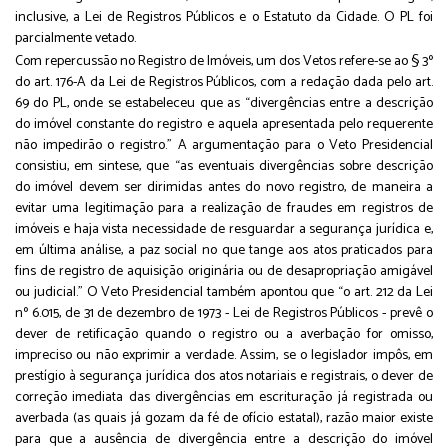
inclusive, a Lei de Registros Públicos e o Estatuto da Cidade. O PL foi
parcialmente vetado.
Com repercussão no Registro de Imóveis, um dos Vetos refere-se ao § 3º
do art. 176-A da Lei de Registros Públicos, com a redação dada pelo art.
69 do PL, onde se estabeleceu que as “divergências entre a descrição
do imóvel constante do registro e aquela apresentada pelo requerente
não impedirão o registro.” A argumentação para o Veto Presidencial
consistiu, em sintese, que “as eventuais divergências sobre descrição
do imóvel devem ser dirimidas antes do novo registro, de maneira a
evitar uma legitimação para a realização de fraudes em registros de
imóveis e haja vista necessidade de resguardar a segurança jurídica e,
em última análise, a paz social no que tange aos atos praticados para
fins de registro de aquisição originária ou de desapropriação amigável
ou judicial.” O Veto Presidencial também apontou que “o art. 212 da Lei
nº 6.015, de 31 de dezembro de 1973 - Lei de Registros Públicos - prevê o
dever de retificação quando o registro ou a averbação for omisso,
impreciso ou não exprimir a verdade. Assim, se o legislador impôs, em
prestígio à segurança jurídica dos atos notariais e registrais, o dever de
correção imediata das divergências em escrituração já registrada ou
averbada (as quais já gozam da fé de ofício estatal), razão maior existe
para que a ausência de divergência entre a descrição do imóvel