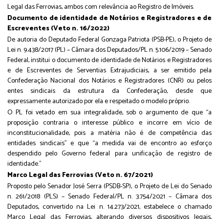
Legal das Ferrovias, ambos com relevância ao Registro de Imóveis.
Documento de identidade de Notários e Registradores e de
Escreventes (Veto n. 16/2022)
De autoria do Deputado Federal Gonzaga Patriota (PSB-PE), o Projeto de
Lei n. 9.438/2017 (PL) – Câmara dos Deputados/PL n. 5.106/2019 – Senado
Federal, institui o documento de identidade de Notários e Registradores
e de Escreventes de Serventias Extrajudiciais, a ser emitido pela
Confederação Nacional dos Notários e Registradores (CNR) ou pelos
entes sindicais da estrutura da Confederação, desde que
expressamente autorizado por ela e respeitado o modelo próprio.
O PL foi vetado em sua integralidade, sob o argumento de que “a
proposição contraria o interesse público e incorre em vício de
inconstitucionalidade, pois a matéria não é de competência das
entidades sindicais” e que “a medida vai de encontro ao esforço
despendido pelo Governo federal para unificação de registro de
identidade.”
Marco Legal das Ferrovias (Veto n. 67/2021)
Proposto pelo Senador José Serra (PSDB-SP), o Projeto de Lei do Senado
n. 261/2018 (PLS) – Senado Federal/PL n. 3.754/2021 – Câmara dos
Deputados, convertido na Lei n. 14.273/2021, estabelece o chamado
Marco Legal das Ferrovias, alterando diversos dispositivos legais,