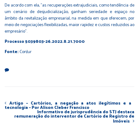
De acordo com ela, "as recuperações extrajudiciais, como tendência de
um cenário de desjudicialização, ganham seriedade e espaço no
âmbito da revitalização empresarial, na medida em que oferecem, por
meio de negociações flexibilizadas, maior rapidez e custos reduzidos ao
empresário".
Processo 5039803-26.2022.8.21.7000
Fonte:
ConJur
Artigo – Cartórios, a negação a atos ilegítimos e a
tecnologia – Por Alison Cleber Francisco
Informativo de jurisprudência do STJ destaca
remuneração do interventor de Cartório de Registro de
Imóveis