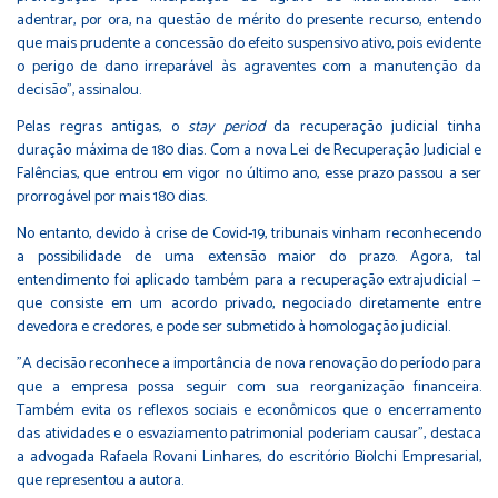
adentrar, por ora, na questão de mérito do presente recurso, entendo
que mais prudente a concessão do efeito suspensivo ativo, pois evidente
o perigo de dano irreparável às agraventes com a manutenção da
decisão", assinalou.
Pelas regras antigas, o
stay period
da recuperação judicial tinha
duração máxima de 180 dias. Com a
nova Lei de Recuperação Judicial e
Falências
, que entrou em vigor no último ano, esse prazo passou a ser
prorrogável por mais 180 dias.
No entanto, devido à crise de Covid-19, tribunais vinham reconhecendo
a possibilidade de uma extensão maior do prazo. Agora, tal
entendimento foi aplicado também para a recuperação extrajudicial —
que consiste em um acordo privado, negociado diretamente entre
devedora e credores, e pode ser submetido à homologação judicial.
"A decisão reconhece a importância de nova renovação do período para
que a empresa possa seguir com sua reorganização financeira.
Também evita os reflexos sociais e econômicos que o encerramento
das atividades e o esvaziamento patrimonial poderiam causar", destaca
a advogada Rafaela Rovani Linhares, do escritório Biolchi Empresarial,
que representou a autora.