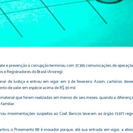
ate e prevenção à corrupção terminou com 37.365 comunicações de operações
s e Registradores do Brasil (Anoreg).
nal de Justiça e entrou em vigor em 3 de fevereiro. Assim, cartórios d
to de valor em espécie acima de R$ 30 mil.
erial que forem realizadas em menos de seis meses, quando a diferença en
 familiar.
mou movimentações suspeitas ao Coaf. Bancos levaram ao órgão 13.977 reg
ins, o Provimento 88 é inovador porque, até sua entrada em vigor, a ativida