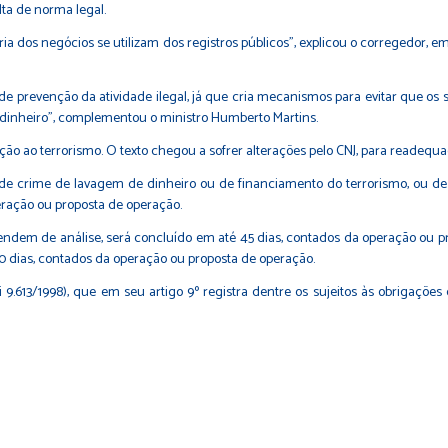
ta de norma legal.
ria dos negócios se utilizam dos registros públicos", explicou o corregedor, e
prevenção da atividade ilegal, já que cria mecanismos para evitar que os se
 dinheiro", complementou o ministro Humberto Martins.
ão ao terrorismo. O texto chegou a sofrer alterações pelo CNJ, para readequa
 de crime de lavagem de dinheiro ou de financiamento do terrorismo, ou de a
ração ou proposta de operação.
dem de análise, será concluído em até 45 dias, contados da operação ou pr
 dias, contados da operação ou proposta de operação.
.613/1998), que em seu artigo 9º registra dentre os sujeitos às obrigações