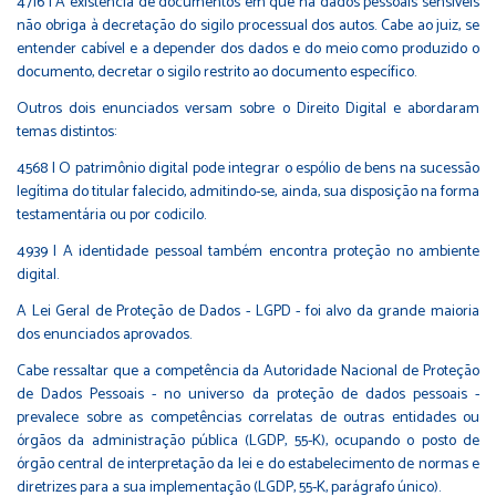
4716 | A existência de documentos em que há dados pessoais sensíveis
não obriga à decretação do sigilo processual dos autos. Cabe ao juiz, se
entender cabível e a depender dos dados e do meio como produzido o
documento, decretar o sigilo restrito ao documento específico.
Outros dois enunciados versam sobre o Direito Digital e abordaram
temas distintos:
4568 | O patrimônio digital pode integrar o espólio de bens na sucessão
legítima do titular falecido, admitindo-se, ainda, sua disposição na forma
testamentária ou por codicilo.
4939 | A identidade pessoal também encontra proteção no ambiente
digital.
A Lei Geral de Proteção de Dados - LGPD - foi alvo da grande maioria
dos enunciados aprovados.
Cabe ressaltar que a competência da Autoridade Nacional de Proteção
de Dados Pessoais - no universo da proteção de dados pessoais -
prevalece sobre as competências correlatas de outras entidades ou
órgãos da administração pública (LGDP, 55-K), ocupando o posto de
órgão central de interpretação da lei e do estabelecimento de normas e
diretrizes para a sua implementação (LGDP, 55-K, parágrafo único).