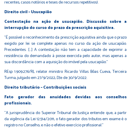
recentes, casos notórios e teses de recursos repetitivos).
Direito civil – Usucapião
Contestação na ação de
usucapião
. Discussão sobre a
interrupção do curso do prazo da prescrição aquisitiva.
"É possível o reconhecimento da prescrição aquisitiva ainda que o prazo
exigido por lei se complete apenas no curso da ação de usucapião.
Precedentes. [...] A contestação não tem a capacidade de exprimir a
resistência do demandado à posse exercida pelo autor, mas apenas a
sua discordância com a aquisição do imóvel pela usucapião."
REsp 1.909.276/RJ, relator ministro Ricardo Villas Bôas Cueva, Terceira
Turma, julgado em 27/9/2022, DJe de 30/9/2022.
Direito tributário – Contribuições sociais
Fato gerador das anuidades devidas aos conselhos
profissionais.
"A jurisprudência do Superior Tribunal de Justiça entende que, a partir
da vigência da Lei 12.514/2011, o fato gerador dos tributos em exame é o
registro no Conselho, e não o efetivo exercício profissional."