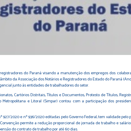
 registradores do Paraná visando a manutenção dos empregos dos colaborado
âmbito da Associação dos Notários e Registradores do Estado do Paraná (Anor
ncial junto às entidades de trabalhadores do setor.
os, Cartórios Distritais, Títulos e Documentos, Protesto de Títulos, Registr
ão Metropolitana e Litoral (Simpar) contou com a participação dos presid
as nº 927/2020 e nº 936/2020 editadas pelo Governo Federal, tem validade pelo
a Convenção permite a redução proporcional de jornada de trabalho e salári
nsão do contrato de trabalho por até 60 dias.