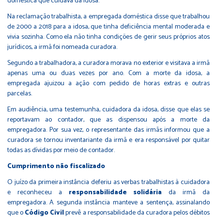
doméstica que cuidava da idosa.
Na reclamação trabalhista, a empregada doméstica disse que trabalhou
de 2000 a 2018 para a idosa, que tinha deficiência mental moderada e
vivia sozinha. Como ela não tinha condições de gerir seus próprios atos
jurídicos, a irmã foi nomeada curadora.
Segundo a trabalhadora, a curadora morava no exterior e visitava a irmã
apenas uma ou duas vezes por ano. Com a morte da idosa, a
empregada ajuizou a ação com pedido de horas extras e outras
parcelas.
Em audiência, uma testemunha, cuidadora da idosa, disse que elas se
reportavam ao contador, que as dispensou após a morte da
empregadora. Por sua vez, o representante das irmãs informou que a
curadora se tornou inventariante da irmã e era responsável por quitar
todas as dívidas por meio de contador.
Cumprimento não fiscalizado
O juízo da primeira instância deferiu as verbas trabalhistas à cuidadora
e reconheceu a
responsabilidade solidária
da irmã da
empregadora. A segunda instância manteve a sentença, assinalando
que o
Código Civil
prevê a responsabilidade da curadora pelos débitos