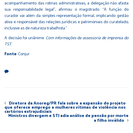
acompanhamento das rotinas administrativas, a delegação não afasta
sua responsabilidade legal”, afirmou o magistrado. “A função do
curador vai além da simples representação formal, implicando gestão
ativa e responsável das relações jurídicas e patrimoniais do curatelado,
inclusive as de natureza trabalhista.”
A decisão foi unânime.
Com informações da assessoria de imprensa do
TST.
Fonte
: Conjur
Diretora da Anoreg/PR fala sobre a expansão do projeto
que oferece emprego a mulheres vítimas de violência nos
cartórios extrajudiciais
Ministros divergem e STJ adia análise de pensão por morte
a filho inválido