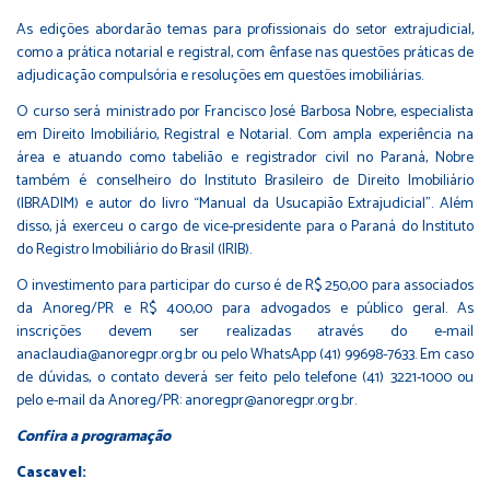
As edições abordarão temas para profissionais do setor extrajudicial,
como a prática notarial e registral, com ênfase nas questões práticas de
adjudicação compulsória e resoluções em questões imobiliárias.
O curso será ministrado por Francisco José Barbosa Nobre, especialista
em Direito Imobiliário, Registral e Notarial. Com ampla experiência na
área e atuando como tabelião e registrador civil no Paraná, Nobre
também é conselheiro do Instituto Brasileiro de Direito Imobiliário
(IBRADIM) e autor do livro “Manual da Usucapião Extrajudicial”. Além
disso, já exerceu o cargo de vice-presidente para o Paraná do Instituto
do Registro Imobiliário do Brasil (IRIB).
O investimento para participar do curso é de R$ 250,00 para associados
da Anoreg/PR e R$ 400,00 para advogados e público geral. As
inscrições devem ser realizadas através do e-mail
anaclaudia@anoregpr.org.br
ou pelo WhatsApp (41) 99698-7633. Em caso
de dúvidas, o contato deverá ser feito pelo telefone (41) 3221-1000 ou
pelo e-mail da Anoreg/PR: anoregpr@anoregpr.org.br.
Confira a programação
Cascavel: