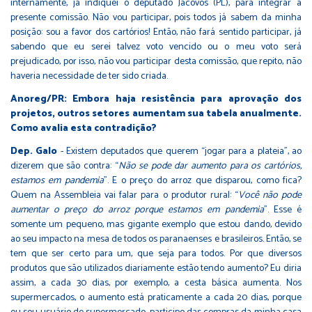
internamente, já indiquei o deputado Jacovós (PL), para integrar a
presente comissão. Não vou participar, pois todos já sabem da minha
posição: sou a favor dos cartórios! Então, não fará sentido participar, já
sabendo que eu serei talvez voto vencido ou o meu voto será
prejudicado, por isso, não vou participar desta comissão, que repito, não
haveria necessidade de ter sido criada.
Anoreg/PR: Embora haja resistência para aprovação dos
projetos, outros setores aumentam sua tabela anualmente.
Como avalia esta contradição?
Dep. Galo
- Existem deputados que querem “jogar para a plateia”, ao
dizerem que são contra: “
Não se pode dar aumento para os cartórios,
estamos em pandemia
”. E o preço do arroz que disparou, como fica?
Quem na Assembleia vai falar para o produtor rural: “
Você não pode
aumentar o preço do arroz porque estamos em pandemia
”. Esse é
somente um pequeno, mas gigante exemplo que estou dando, devido
ao seu impacto na mesa de todos os paranaenses e brasileiros. Então, se
tem que ser certo para um, que seja para todos. Por que diversos
produtos que são utilizados diariamente estão tendo aumento? Eu diria
assim, a cada 30 dias, por exemplo, a cesta básica aumenta. Nos
supermercados, o aumento está praticamente a cada 20 dias, porque