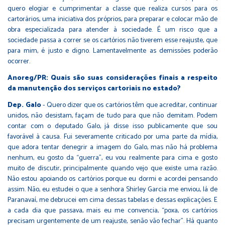
quero elogiar e cumprimentar a classe que realiza cursos para os
cartorários, uma iniciativa dos próprios, para preparar e colocar mão de
obra especializada para atender à sociedade. É um risco que a
sociedade passa a correr se os cartórios não tiverem esse reajuste, que
para mim, é justo e digno. Lamentavelmente as demissões poderão
ocorrer.
Anoreg/PR: Quais são suas considerações finais a respeito
da manutenção dos serviços cartoriais no estado?
Dep. Galo
- Quero dizer que os cartórios têm que acreditar, continuar
unidos, não desistam, façam de tudo para que não demitam. Podem
contar com o deputado Galo, já disse isso publicamente que sou
favorável à causa. Fui severamente criticado por uma parte da mídia,
que adora tentar denegrir a imagem do Galo, mas não há problema
nenhum, eu gosto da “guerra”, eu vou realmente para cima e gosto
muito de discutir, principalmente quando vejo que existe uma razão.
Não estou apoiando os cartórios porque eu dormi e acordei pensando
assim. Não, eu estudei o que a senhora Shirley Garcia me enviou, lá de
Paranavaí, me debrucei em cima dessas tabelas e dessas explicações. E
a cada dia que passava, mais eu me convencia, “poxa, os cartórios
precisam urgentemente de um reajuste, senão vão fechar”. Há quanto