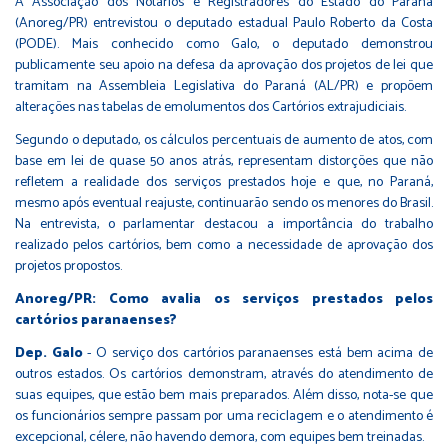
A Associação dos Notários e Registradores do Estado do Paraná
(Anoreg/PR) entrevistou o deputado estadual Paulo Roberto da Costa
(PODE). Mais conhecido como Galo, o deputado demonstrou
publicamente seu apoio na defesa da aprovação dos projetos de lei que
tramitam na Assembleia Legislativa do Paraná (AL/PR) e propõem
alterações nas tabelas de emolumentos dos Cartórios extrajudiciais.
Segundo o deputado, os cálculos percentuais de aumento de atos, com
base em lei de quase 50 anos atrás, representam distorções que não
refletem a realidade dos serviços prestados hoje e que, no Paraná,
mesmo após eventual reajuste, continuarão sendo os menores do Brasil.
Na entrevista, o parlamentar destacou a importância do trabalho
realizado pelos cartórios, bem como a necessidade de aprovação dos
projetos propostos.
Anoreg/PR: Como avalia os serviços prestados pelos
cartórios paranaenses?
Dep. Galo
- O serviço dos cartórios paranaenses está bem acima de
outros estados. Os cartórios demonstram, através do atendimento de
suas equipes, que estão bem mais preparados. Além disso, nota-se que
os funcionários sempre passam por uma reciclagem e o atendimento é
excepcional, célere, não havendo demora, com equipes bem treinadas.