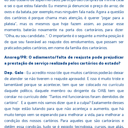
eu sou usuário de supermercado, participo das compras da minha casa
e sei o que estou falando. Eu mesmo já denunciei o preço do arroz, de
ovos e da batata, por exemplo, mas ninguém fala nada. Agora a questão
dos cartórios é porque chama mais atenção, é querer “jogar para a
plateia”, mas os mesmos que hoje fazem assim, ao passar esse
momento, baterão novamente na porta dos cartorários, para dizer:
“Olha, eu sou candidato...”. O importante é o seguinte: a minha posição é
de que sou favorável ao reajuste dos emolumentos, que possam ser
praticados pelos cartórios, em nome da família dos cartorários.
Anoreg/PR: O adiamento/falta de reajuste pode prejudicar
a prestação de serviço realizada pelos cartórios do estado?
Dep. Galo
- Eu acredito nisso (de que muitos cartórios poderão deixar
de atender se não tiverem o reajuste aprovado). E isso é muito triste e
lamentável porque se acontecer, tem que ser colocado no currículo
daquele político, daquele membro ou dirigente da OAB, tem que
constar no currículo dele: “Tantos mil funcionários foram demitidos de
cartório”. E a quem nós vamos dizer que é a culpa? Exatamente desses
que hoje estão lutando para que não aconteça o aumento, que há
muito tempo vem se esperando para melhorar a vida, para melhorar a
condição dos nossos cartórios. Para aqueles que são cartorários e
detêm essa condição, tudo se é exigido: tecnologia, cursos, que aliás,