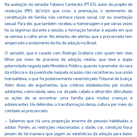
Na avaliação do senador Fabiano Contarato (PT-ES), autor do projeto de
resolução (PRS 35/2021) que criou a premiação, o sentimento de
constituição de família não conhece classe social, cor ou orientação
sexual. Para ele, que também recebeu a homenagem e por várias vezes
foi às lágrimas durante a sessão, a formação familiar é aquela em que
se semeia e colhe amor. No entanto, ele alertou que o preconceito tem
emperrado o andamento da fila de adoção no Brasil.
O senador, que é casado com Rodrigo Groberio com quem tem dois
filhos por meio de processo de adoção, relatou que teve a dupla
paternidade negada pelo Ministério Público, quando o promotor da vara
da infância e da juventude, naquela ocasião, não reconheceu sua união
homoafetiva, o que foi posteriormente revertido pelo Tribunal de Justiça.
Além disso, ele argumentou que critérios estabelecidos por muitos
adotantes, como idade, sexo, cor da pele, cabelo e olhos têm dificultado
as ações de se encontrar uma família para muitas crianças e
adolescentes. Ele defendeu a transformação dessa cultura por meio do
combate ao preconceito.
— Sabemos que há uma proporção enorme de pessoas habilitadas a
adotar. Porém, as restrições relacionadas a idade, cor, condição física
pesam de tal maneira que jogam as estatísticas da adoção para baixo.