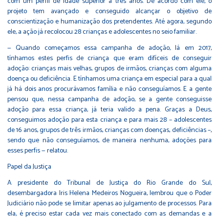
com um perfil de idade superior a três anos. De acordo com ele, o
projeto tem avançado e conseguido alcançar o objetivo de
conscientização e humanização dos pretendentes. Até agora, segundo
ele, a ação já recolocou 28 crianças e adolescentes no seio familiar.
— Quando começamos essa campanha de adoção, lá em 2017,
tínhamos estes perfis de criança que eram difíceis de conseguir
adoção: crianças mais velhas, grupos de irmãos, crianças com alguma
doença ou deficiência. E tínhamos uma criança em especial para a qual
já há dois anos procurávamos família e não conseguíamos. E a gente
pensou que, nessa campanha de adoção, se a gente conseguisse
adoção para essa criança, já teria valido a pena. Graças a Deus,
conseguimos adoção para esta criança e para mais 28 – adolescentes
de 16 anos, grupos de três irmãos, crianças com doenças, deficiências –,
sendo que não conseguíamos, de maneira nenhuma, adoções para
esses perfis — relatou.
Papel da Justiça
A presidente do Tribunal de Justiça do Rio Grande do Sul,
desembargadora Iris Helena Medeiros Nogueira, lembrou que o Poder
Judiciário não pode se limitar apenas ao julgamento de processos. Para
ela, é preciso estar cada vez mais conectado com as demandas e a