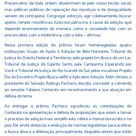
Preconceitos de toda ordem disseminam-se pelo nosso tecido social,
mas políticas públicas de reparação das injustiças e da desigualdade
servem de contrapeso. Congregar esforços, agir coletivamente, buscar
apoios, romper resistências, tudo isso patrocina a causa da adoção, que
depende enormemente da maneira como a sociedade lida com os
preconceitos, com a intolerância, com o ódio — afirmou.
Nessa primeira edição do prêmio, foram homenageadas quatro
instituições: Grupo de Apoio à Adoção de Belo Horizonte; Tribunal de
Justiça do Distrito Federal e Territórios, pelo projeto Em Busca de um Lar;
Tribunal de Justiça do Espírito Santo, pela Campanha Esperando por
Você; e Tribunal de Justiça do Rio Grande do Sul, pelas iniciativas Projeto
Dia do Encontro, Projeto Busca-se(R) e Aplicativo Adoção. Além desses, o
presidente do Senado, Rodrigo Pacheco, decidiu conceder a comenda
ao senador Fabiano Contarato em reconhecimento a sua atuação em
defesa do tema.
Ao entregar o prêmio, Pacheco agradeceu as contribuições de
Contarato na apresentação e defesa de proposições que visam a tornar
o processo de adoção mais simplificado, célere e menos burocrático no
país. Ele ainda destacou a evolução de normas legislativas para acelerar
a busca ativa e a efetivação, principalmente, daqueles atores que estão