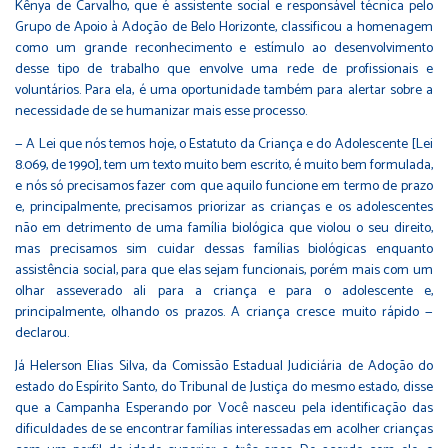
Kênya de Carvalho, que é assistente social e responsável técnica pelo
Grupo de Apoio à Adoção de Belo Horizonte, classificou a homenagem
como um grande reconhecimento e estímulo ao desenvolvimento
desse tipo de trabalho que envolve uma rede de profissionais e
voluntários. Para ela, é uma oportunidade também para alertar sobre a
necessidade de se humanizar mais esse processo.
— A Lei que nós temos hoje, o Estatuto da Criança e do Adolescente [Lei
8.069, de 1990], tem um texto muito bem escrito, é muito bem formulada,
e nós só precisamos fazer com que aquilo funcione em termo de prazo
e, principalmente, precisamos priorizar as crianças e os adolescentes
não em detrimento de uma família biológica que violou o seu direito,
mas precisamos sim cuidar dessas famílias biológicas enquanto
assistência social, para que elas sejam funcionais, porém mais com um
olhar asseverado ali para a criança e para o adolescente e,
principalmente, olhando os prazos. A criança cresce muito rápido —
declarou.
Já Helerson Elias Silva, da Comissão Estadual Judiciária de Adoção do
estado do Espírito Santo, do Tribunal de Justiça do mesmo estado, disse
que a Campanha Esperando por Você nasceu pela identificação das
dificuldades de se encontrar famílias interessadas em acolher crianças