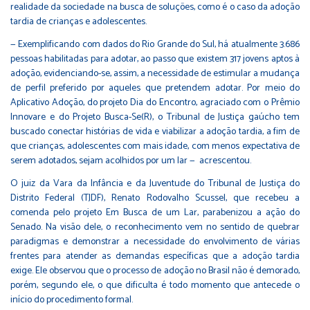
realidade da sociedade na busca de soluções, como é o caso da adoção
tardia de crianças e adolescentes.
— Exemplificando com dados do Rio Grande do Sul, há atualmente 3.686
pessoas habilitadas para adotar, ao passo que existem 317 jovens aptos à
adoção, evidenciando-se, assim, a necessidade de estimular a mudança
de perfil preferido por aqueles que pretendem adotar. Por meio do
Aplicativo Adoção, do projeto Dia do Encontro, agraciado com o Prêmio
Innovare e do Projeto Busca-Se(R), o Tribunal de Justiça gaúcho tem
buscado conectar histórias de vida e viabilizar a adoção tardia, a fim de
que crianças, adolescentes com mais idade, com menos expectativa de
serem adotados, sejam acolhidos por um lar — acrescentou.
O juiz da Vara da Infância e da Juventude do Tribunal de Justiça do
Distrito Federal (TJDF), Renato Rodovalho Scussel, que recebeu a
comenda pelo projeto Em Busca de um Lar, parabenizou a ação do
Senado. Na visão dele, o reconhecimento vem no sentido de quebrar
paradigmas e demonstrar a necessidade do envolvimento de várias
frentes para atender as demandas específicas que a adoção tardia
exige. Ele observou que o processo de adoção no Brasil não é demorado,
porém, segundo ele, o que dificulta é todo momento que antecede o
início do procedimento formal.