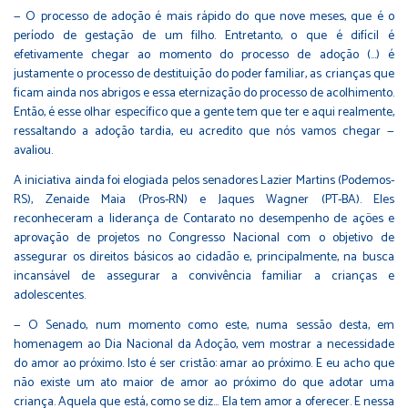
— O processo de adoção é mais rápido do que nove meses, que é o
período de gestação de um filho. Entretanto, o que é difícil é
efetivamente chegar ao momento do processo de adoção (…) é
justamente o processo de destituição do poder familiar, as crianças que
ficam ainda nos abrigos e essa eternização do processo de acolhimento.
Então, é esse olhar específico que a gente tem que ter e aqui realmente,
ressaltando a adoção tardia, eu acredito que nós vamos chegar —
avaliou.
A iniciativa ainda foi elogiada pelos senadores Lazier Martins (Podemos-
RS), Zenaide Maia (Pros-RN) e Jaques Wagner (PT-BA). Eles
reconheceram a liderança de Contarato no desempenho de ações e
aprovação de projetos no Congresso Nacional com o objetivo de
assegurar os direitos básicos ao cidadão e, principalmente, na busca
incansável de assegurar a convivência familiar a crianças e
adolescentes.
— O Senado, num momento como este, numa sessão desta, em
homenagem ao Dia Nacional da Adoção, vem mostrar a necessidade
do amor ao próximo. Isto é ser cristão: amar ao próximo. E eu acho que
não existe um ato maior de amor ao próximo do que adotar uma
criança. Aquela que está, como se diz... Ela tem amor a oferecer. E nessa