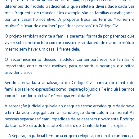
Na parte reservada ao direito de família, o projeto reconhece famílias
diferentes do modelo tradicional, o que reflete a diversidade cada vez
mais frequente de relações. Um exemplo são as famílias encabeçadas
por um casal homoafetivo. A proposta troca os termos “homem e
mulher” e “marido e mulher” por “duas pessoas” no Código Civil.
O projeto também admite a família parental, formada por parentes que
vivem sob o mesmo teto com propósito de solidariedade e auxílio mútuo,
mesmo sem haver um casal à frente dela.
O reconhecimento desses modelos contemporâneos de família é
importante, entre outros motivos, para garantir a herança e direitos
previdenciários.
Sendo aprovada, a atualização do Código Civil banirá do direito de
família brasileiro expressões como “separação judicial” e incluirá termos
como “abandono afetivo” e “multiparentalidade”.
A separação judicial equivale ao desquite, termo arcaico que designava
o fim da vida conjugal com a manutenção do vínculo matrimonial. As
pessoas separadas ficam impedidas de se casarem novamente. Rodrigo
da Cunha Pereira, do Instituto Brasileiro de Direito de Família, explica:
— A separação judicial tem uma origem religiosa, no direito canônico, e