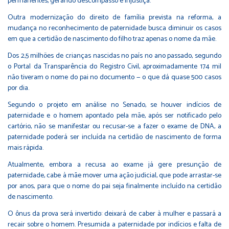
permanentes, gerando descompasso e injustiça.
Outra modernização do direito de família prevista na reforma, a
mudança no reconhecimento de paternidade busca diminuir os casos
em que a certidão de nascimento do filho traz apenas o nome da mãe.
Dos 2,5 milhões de crianças nascidas no país no ano passado, segundo
o Portal da Transparência do Registro Civil, aproximadamente 174 mil
não tiveram o nome do pai no documento — o que dá quase 500 casos
por dia.
Segundo o projeto em análise no Senado, se houver indícios de
paternidade e o homem apontado pela mãe, após ser notificado pelo
cartório, não se manifestar ou recusar-se a fazer o exame de DNA, a
paternidade poderá ser incluída na certidão de nascimento de forma
mais rápida.
Atualmente, embora a recusa ao exame já gere presunção de
paternidade, cabe à mãe mover uma ação judicial, que pode arrastar-se
por anos, para que o nome do pai seja finalmente incluído na certidão
de nascimento.
O ônus da prova será invertido: deixará de caber à mulher e passará a
recair sobre o homem. Presumida a paternidade por indícios e falta de