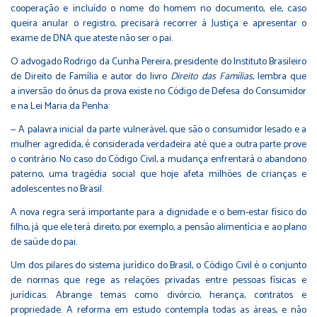
cooperação e incluído o nome do homem no documento, ele, caso
queira anular o registro, precisará recorrer à Justiça e apresentar o
exame de DNA que ateste não ser o pai.
O advogado Rodrigo da Cunha Pereira, presidente do Instituto Brasileiro
de Direito de Família e autor do livro
Direito das Famílias
, lembra que
a inversão do ônus da prova existe no Código de Defesa do Consumidor
e na Lei Maria da Penha:
— A palavra inicial da parte vulnerável, que são o consumidor lesado e a
mulher agredida, é considerada verdadeira até que a outra parte prove
o contrário. No caso do Código Civil, a mudança enfrentará o abandono
paterno, uma tragédia social que hoje afeta milhões de crianças e
adolescentes no Brasil.
A nova regra será importante para a dignidade e o bem-estar físico do
filho, já que ele terá direito, por exemplo, a pensão alimentícia e ao plano
de saúde do pai.
Um dos pilares do sistema jurídico do Brasil, o Código Civil é o conjunto
de normas que rege as relações privadas entre pessoas físicas e
jurídicas. Abrange temas como divórcio, herança, contratos e
propriedade. A reforma em estudo contempla todas as áreas, e não