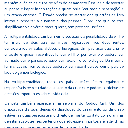
mantém a lógica da culpa pelo fim do casamento. Essa ideia de apontar
culpados e impor indenizações a quem teria “causado a separação” é
um atraso enorme. O Estado precisa se afastar das questões de foro
íntimo e respeitar a autonomia das pessoas. É por isso que se está
simplificando o divórcio: basta querer, sem precisar justificar.
A multiparentalidade, também em discussão, é a possibilidade de o filho
ter mais de dois pais ou mães registrados nos documentos,
considerando vínculos afetivos e biológicos. Um padrasto que criar o
enteado e quiser reconhecê-lo como filho, por exemplo, poderá ser
admitido como pai socioafetivo, sem excluir o pai biológico. Da mesma
forma, casais homoafetivos poderão ser reconhecidos como pais ao
lado do genitor biológico.
Na multiparentalidade, todos os pais e mães ficam legalmente
responsáveis pelo cuidado e sustento da criança e podem participar de
decisões importantes sobre a vida dela.
Os pets também aparecem na reforma do Código Civil. Um dos
dispositivos diz que, depois da dissolução do casamento ou da união
estável, as duas pessoas têm o direito de manter contato com o animal
de estimação que lhes pertencia quando estavam juntos, além dividir as
despesas, numa espécie de guarda compartilhada.