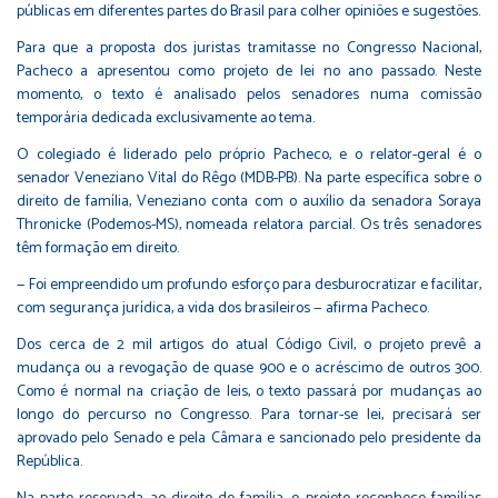
públicas em diferentes partes do Brasil para colher opiniões e sugestões.
Para que a proposta dos juristas tramitasse no Congresso Nacional,
Pacheco a apresentou como projeto de lei no ano passado. Neste
momento, o texto é analisado pelos senadores numa comissão
temporária dedicada exclusivamente ao tema.
O colegiado é liderado pelo próprio Pacheco, e o relator-geral é o
senador Veneziano Vital do Rêgo (MDB-PB). Na parte específica sobre o
direito de família, Veneziano conta com o auxílio da senadora Soraya
Thronicke (Podemos-MS), nomeada relatora parcial. Os três senadores
têm formação em direito.
— Foi empreendido um profundo esforço para desburocratizar e facilitar,
com segurança jurídica, a vida dos brasileiros — afirma Pacheco.
Dos cerca de 2 mil artigos do atual Código Civil, o projeto prevê a
mudança ou a revogação de quase 900 e o acréscimo de outros 300.
Como é normal na criação de leis, o texto passará por mudanças ao
longo do percurso no Congresso. Para tornar-se lei, precisará ser
aprovado pelo Senado e pela Câmara e sancionado pelo presidente da
República.