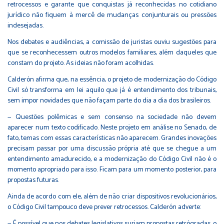
retrocessos e garante que conquistas já reconhecidas no cotidiano
jurídico não fiquem à mercê de mudanças conjunturais ou pressões
indesejadas.
Nos debates e audiências, a comissão de juristas ouviu sugestões para
que se reconhecessem outros modelos familiares, além daqueles que
constam do projeto. As ideias não foram acolhidas.
Calderón afirma que, na essência, o projeto de modernização do Código
Civil só transforma em lei aquilo que já é entendimento dos tribunais,
sem impor novidades que não façam parte do dia a dia dos brasileiros.
— Questões polêmicas e sem consenso na sociedade não devem
aparecer num texto codificado. Neste projeto em análise no Senado, de
fato, temas com essas características não aparecem. Grandes inovações
precisam passar por uma discussão própria até que se chegue a um
entendimento amadurecido, e a modernização do Código Civil não é o
momento apropriado para isso. Ficam para um momento posterior, para
propostas futuras.
Ainda de acordo com ele, além de não criar dispositivos revolucionários,
o Código Civil tampouco deve prever retrocessos. Calderón adverte:
— É possível que nos debates legislativos surjam propostas retrógradas, o