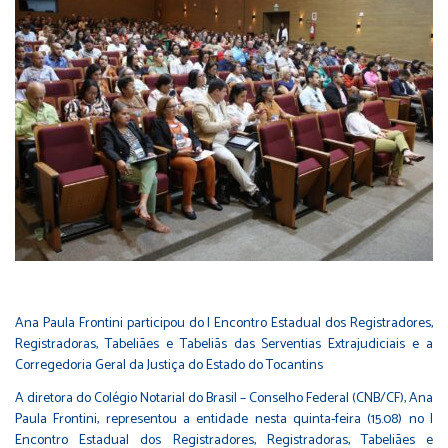
Ana Paula Frontini participou do I Encontro Estadual dos Registradores,
Registradoras, Tabeliães e Tabeliãs das Serventias Extrajudiciais e a
Corregedoria Geral da Justiça do Estado do Tocantins
A diretora do Colégio Notarial do Brasil – Conselho Federal (CNB/CF), Ana
Paula Frontini, representou a entidade nesta quinta-feira (15.08) no I
Encontro Estadual dos Registradores, Registradoras, Tabeliães e