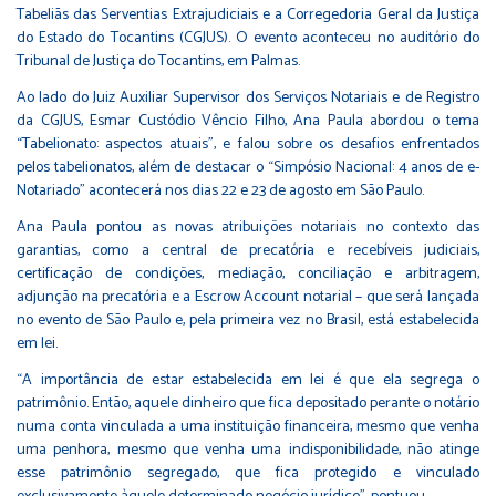
Tabeliãs das Serventias Extrajudiciais e a Corregedoria Geral da Justiça
do Estado do Tocantins (CGJUS). O evento aconteceu no auditório do
Tribunal de Justiça do Tocantins, em Palmas.
Ao lado do Juiz Auxiliar Supervisor dos Serviços Notariais e de Registro
da CGJUS, Esmar Custódio Vêncio Filho, Ana Paula abordou o tema
“Tabelionato: aspectos atuais”, e falou sobre os desafios enfrentados
pelos tabelionatos, além de destacar o “Simpósio Nacional: 4 anos de e-
Notariado” acontecerá nos dias 22 e 23 de agosto em São Paulo.
Ana Paula pontou as novas atribuições notariais no contexto das
garantias, como a central de precatória e recebíveis judiciais,
certificação de condições, mediação, conciliação e arbitragem,
adjunção na precatória e a Escrow Account notarial – que será lançada
no evento de São Paulo e, pela primeira vez no Brasil, está estabelecida
em lei.
“A importância de estar estabelecida em lei é que ela segrega o
patrimônio. Então, aquele dinheiro que fica depositado perante o notário
numa conta vinculada a uma instituição financeira, mesmo que venha
uma penhora, mesmo que venha uma indisponibilidade, não atinge
esse patrimônio segregado, que fica protegido e vinculado