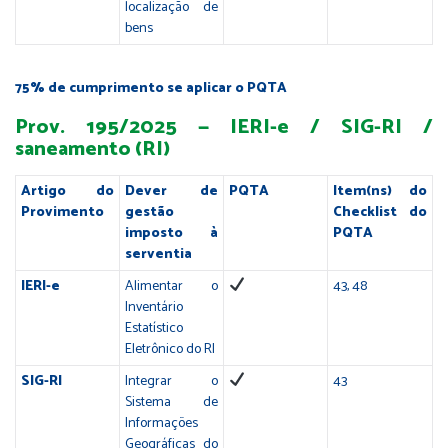
localização de
bens
75% de cumprimento se aplicar o PQTA
Prov. 195/2025 — IERI-e / SIG-RI /
saneamento (RI)
Artigo do
Dever de
PQTA
Item(ns) do
Provimento
gestão
Checklist do
imposto à
PQTA
serventia
IERI-e
Alimentar o
43, 48
Inventário
Estatístico
Eletrônico do RI
SIG-RI
Integrar o
43
Sistema de
Informações
Geográficas do