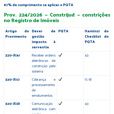
67% de cumprimento se aplicar o PQTA
Prov. 224/2026 — Constrijud — constrições
no Registro de Imóveis
Artigo do
Dever de
PQTA
Item(ns) do
Provimento
gestão
Checklist do
imposto à
PQTA
serventia
320-X(a)
Receber ordens
43
eletrônicas de
constrição pelo
sistema
320-X(c)
Cobrança e
17, 18
processamento
de
emolumentos
320-X(d)
Comunicação
43
eletrônica com