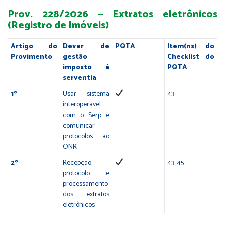
Prov. 228/2026 — Extratos eletrônicos
(Registro de Imóveis)
Artigo do
Dever de
PQTA
Item(ns) do
Provimento
gestão
Checklist do
imposto à
PQTA
serventia
1º
Usar sistema
43
interoperável
com o Serp e
comunicar
protocolos ao
ONR
2º
Recepção,
43, 45
protocolo e
processamento
dos extratos
eletrônicos