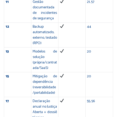
11
Gestão
21, 57
documentada
de incidentes
de segurança
12
Backup
44
automatizado,
externo, testado
(RPO)
13
Modelos de
20
solução
(própria/contrat
ada/SaaS)
15
Mitigação de
20
dependência
(reversibilidade
/portabilidade)
17
Declaração
55, 56
anual no Justiça
Aberta + dossiê