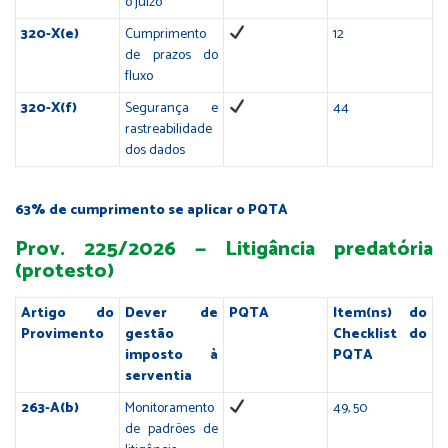
o juízo
320-X(e)
Cumprimento
12
de prazos do
fluxo
320-X(f)
Segurança e
44
rastreabilidade
dos dados
63% de cumprimento se aplicar o PQTA
Prov. 225/2026 — Litigância predatória
(protesto)
Artigo do
Dever de
PQTA
Item(ns) do
Provimento
gestão
Checklist do
imposto à
PQTA
serventia
263-A(b)
Monitoramento
49, 50
de padrões de