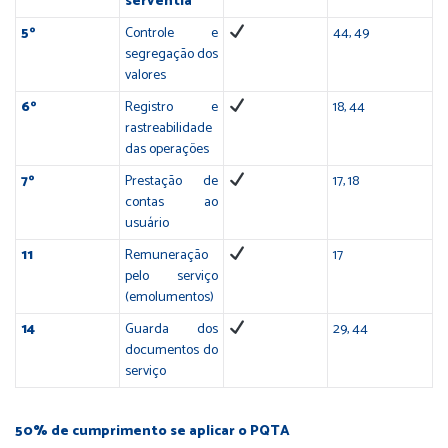
serventia
5º
Controle e
44, 49
segregação dos
valores
6º
Registro e
18, 44
rastreabilidade
das operações
7º
Prestação de
17, 18
contas ao
usuário
11
Remuneração
17
pelo serviço
(emolumentos)
14
Guarda dos
29, 44
documentos do
serviço
50% de cumprimento se aplicar o PQTA