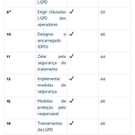
LGPD
9º
Exigir cláusulas
20
LGPD dos
operadores
10
Designar o
46
encarregado
(DPO)
11
Zelar pela
44
segurança do
tratamento
12
Implementar
44
medidas de
segurança
15
Medidas de
46
proteção pelo
responsável
16
Treinamentos
46
de LGPD