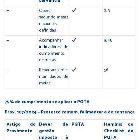
serventia
—
Operar
2, 3
segundo metas
nacionais
definidas
—
Acompanhar
3, 48
indicadores de
cumprimento
de metas
—
Reportar/alime
56
ntar dados de
metas
75% de cumprimento se aplicar o PQTA
Prov. 167/2024 — Protesto comum, falimentar e de sentença
Artigo do
Dever de
PQTA
Item(ns) do
Provimento
gestão
Checklist do
imposto à
PQTA