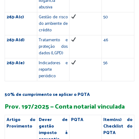
litigância
abusiva
263-A(c)
Gestão de risco
50
do ambiente de
crédito
263-A(d)
Tratamento e
46
proteção dos
dados (LGPD)
263-A(e)
Indicadores e
56
reporte
periódico
50% de cumprimento se aplicar o PQTA
Prov. 197/2025 — Conta notarial vinculada
Artigo do
Dever de
PQTA
Item(ns) do
Provimento
gestão
Checklist do
imposto à
PQTA