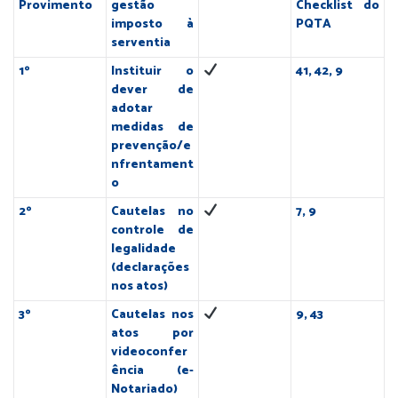
Provimento
gestão
Checklist do
imposto à
PQTA
serventia
1º
Instituir o
41, 42, 9
dever de
adotar
medidas de
prevenção/e
nfrentament
o
2º
Cautelas no
7, 9
controle de
legalidade
(declarações
nos atos)
3º
Cautelas nos
9, 43
atos por
videoconfer
ência (e-
Notariado)