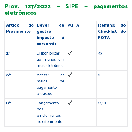
Prov. 127/2022 — SIPE — pagamentos
eletrônicos
Artigo do
Dever de
PQTA
Item(ns) do
Provimento
gestão
Checklist do
imposto à
PQTA
serventia
2º
Disponibilizar
43
ao menos um
meio eletrônico
6º
Aceitar os
18
meios de
pagamento
previstos
8º
Lançamento
17, 18
dos
emolumentos
no diferimento