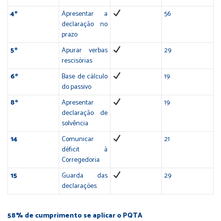
4º
Apresentar a
56
declaração no
prazo
5º
Apurar verbas
29
rescisórias
6º
Base de cálculo
19
do passivo
8º
Apresentar
19
declaração de
solvência
14
Comunicar
21
déficit à
Corregedoria
15
Guarda das
29
declarações
58% de cumprimento se aplicar o PQTA