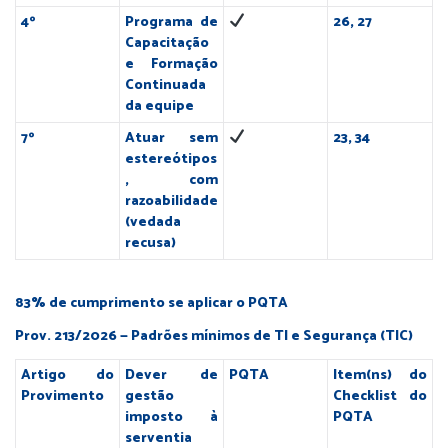
4º
Programa de
26, 27
Capacitação
e Formação
Continuada
da equipe
7º
Atuar sem
23, 34
estereótipos
, com
razoabilidade
(vedada
recusa)
83% de cumprimento se aplicar o PQTA
Prov. 213/2026 — Padrões mínimos de TI e Segurança (TIC)
Artigo do
Dever de
PQTA
Item(ns) do
Provimento
gestão
Checklist do
imposto à
PQTA
serventia