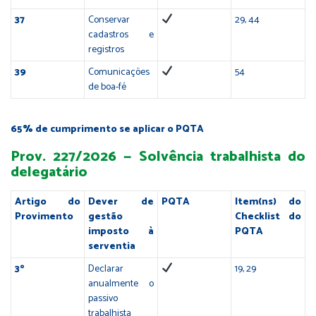
37
Conservar
29, 44
cadastros e
registros
39
Comunicações
54
de boa-fé
65% de cumprimento se aplicar o PQTA
Prov. 227/2026 — Solvência trabalhista do
delegatário
Artigo do
Dever de
PQTA
Item(ns) do
Provimento
gestão
Checklist do
imposto à
PQTA
serventia
3º
Declarar
19, 29
anualmente o
passivo
trabalhista