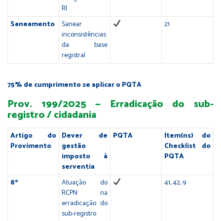
RI
Saneamento
Sanear
21
inconsistências
da base
registral
75% de cumprimento se aplicar o PQTA
Prov. 199/2025 — Erradicação do sub-
registro / cidadania
Artigo do
Dever de
PQTA
Item(ns) do
Provimento
gestão
Checklist do
imposto à
PQTA
serventia
8º
Atuação do
41, 42, 9
RCPN na
erradicação do
sub-registro