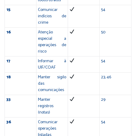
todos os atos
15
Comunicar
54
indícios de
crime
16
Atenção
50
especial a
operações de
risco
17
Informar à
54
UIF/COAF
18
Manter sigilo
23, 46
das
comunicações
33
Manter
29
registros
(notas)
36
Comunicar
54
operações
listadas