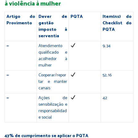
à violência à mulher
Artigo do
Dever de
PQTA
Item(ns) do
Provimento
gestão
Checklist do
imposto à
PQTA
serventia
—
Atendimento
9, 34
qualificado e
acolhedor à
mulher
—
Cooperar/repor
52, 16
tar e manter
canais
—
Ações de
42
sensibilização e
responsabilidad
e social
43% de cumprimento se aplicar o PQTA