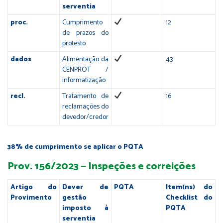
serventia
proc.
Cumprimento
12
de prazos do
protesto
dados
Alimentação da
43
CENPROT /
informatização
recl.
Tratamento de
16
reclamações do
devedor/credor
38% de cumprimento se aplicar o PQTA
Prov. 156/2023 — Inspeções e correições
Artigo do
Dever de
PQTA
Item(ns) do
Provimento
gestão
Checklist do
imposto à
PQTA
serventia