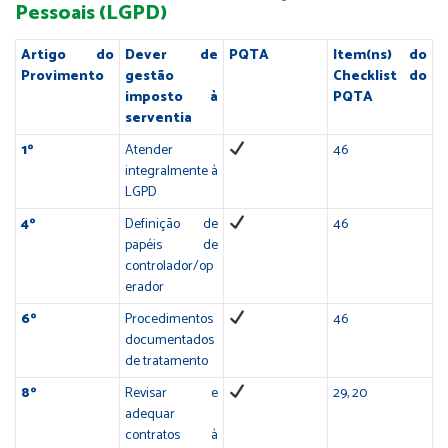
Pessoais (LGPD)
Artigo do
Dever de
PQTA
Item(ns) do
Provimento
gestão
Checklist do
imposto à
PQTA
serventia
1º
Atender
46
integralmente à
LGPD
4º
Definição de
46
papéis de
controlador/op
erador
6º
Procedimentos
46
documentados
de tratamento
8º
Revisar e
29, 20
adequar
contratos à