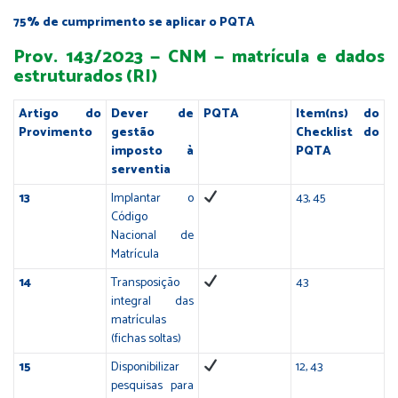
75% de cumprimento se aplicar o PQTA
Prov. 143/2023 — CNM — matrícula e dados
estruturados (RI)
Artigo do
Dever de
PQTA
Item(ns) do
Provimento
gestão
Checklist do
imposto à
PQTA
serventia
13
Implantar o
43, 45
Código
Nacional de
Matrícula
14
Transposição
43
integral das
matrículas
(fichas soltas)
15
Disponibilizar
12, 43
pesquisas para