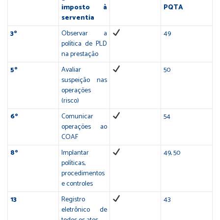
imposto à
PQTA
serventia
3º
Observar a
49
política de PLD
na prestação
5º
Avaliar
50
suspeição nas
operações
(risco)
6º
Comunicar
54
operações ao
COAF
8º
Implantar
49, 50
políticas,
procedimentos
e controles
13
Registro
43
eletrônico de