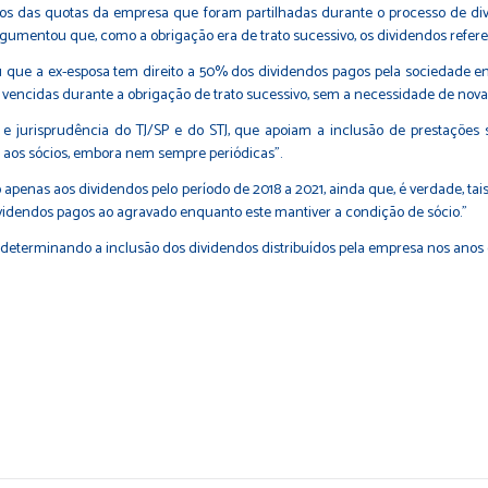
s das quotas da empresa que foram partilhadas durante o processo de divór
argumentou que, como a obrigação era de trato sucessivo, os dividendos refe
 que a ex-esposa tem direito a 50% dos dividendos pagos pela sociedade en
es vencidas durante a obrigação de trato sucessivo, sem a necessidade de no
 jurisprudência do TJ/SP e do STJ, que apoiam a inclusão de prestações
e aos sócios, embora nem sempre periódicas".
ão apenas aos dividendos pelo período de 2018 a 2021, ainda que, é verdade
ividendos pagos ao agravado enquanto este mantiver a condição de sócio."
determinando a inclusão dos dividendos distribuídos pela empresa nos anos 