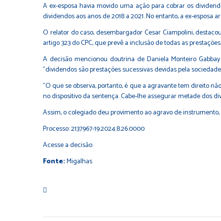
A ex-esposa havia movido uma ação para cobrar os dividendo
dividendos aos anos de 2018 a 2021. No entanto, a ex-esposa 
O relator do caso, desembargador Cesar Ciampolini, destacou
artigo 323 do CPC, que prevê a inclusão de todas as prestaçõ
A decisão mencionou doutrina de Daniela Monteiro Gabbay e
"dividendos são prestações sucessivas devidas pela sociedad
"O que se observa, portanto, é que a agravante tem direito n
no dispositivo da sentença. Cabe-lhe assegurar metade dos d
Assim, o colegiado deu provimento ao agravo de instrumento, 
Processo:
2137967-19.2024.8.26.0000
Acesse a
decisão
.
Fonte:
Migalhas