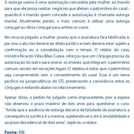
A outorga uxória é uma autorização concedida pela mulher ao marido
para que ele possa realizar negócios que afetam o patrimônio do casal -
quando é o marido quem concede a autorização, é chamada outorga
marital. Atualmente, porém, o mais comum é utilizar uma outorga
conjugal ou vênia conjugal para ambos os casos.
No recurso julgado, a mulher provou que a assinatura fora falsificada e,
por isso, o ato não deveria ter efeito jurídico e nem deveria estar sujeito a
confirmação ou a convalidação com o tempo. O relator do caso,
ministro Ricardo Villas Bôas Cueva, reforçou que um cônjuge precisa da
autorização do outro para onerar os imóveis que integram o patrimônio
comum, exceto em exceções legais. O objetivo é evitar que o patrimônio
seja comprometido sem o consentimento do casal. Esse é um tema
pacífico na jurisprudência do STJ, preservando a convivência entre os
cônjuges e evitando abalos no relacionamento.
Apesar disso, o pedido foi julgado como improcedente, pois a esposa
não observou o prazo máximo de dois anos para questionar o caso.
"Ainda que a ausência de outorga decorra de falsidade de assinatura, a
consequência jurídica é a mesma, sujeitando-se o ato à anulabilidade e
ao prazo decadencial de dois anos", explicou o relator.
Fonte:
RIB