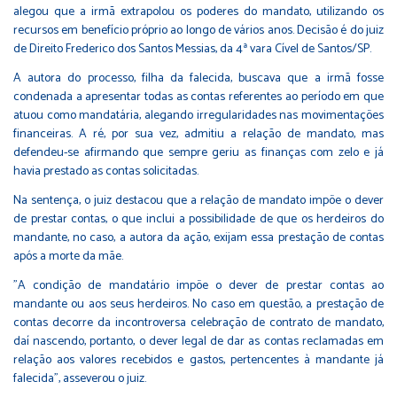
alegou que a irmã extrapolou os poderes do mandato, utilizando os
recursos em benefício próprio ao longo de vários anos. Decisão é do juiz
de Direito Frederico dos Santos Messias, da 4ª vara Cível de Santos/SP.
A autora do processo, filha da falecida, buscava que a irmã fosse
condenada a apresentar todas as contas referentes ao período em que
atuou como mandatária, alegando irregularidades nas movimentações
financeiras. A ré, por sua vez, admitiu a relação de mandato, mas
defendeu-se afirmando que sempre geriu as finanças com zelo e já
havia prestado as contas solicitadas.
Na sentença, o juiz destacou que a relação de mandato impõe o dever
de prestar contas, o que inclui a possibilidade de que os herdeiros do
mandante, no caso, a autora da ação, exijam essa prestação de contas
após a morte da mãe.
"A condição de mandatário impõe o dever de prestar contas ao
mandante ou aos seus herdeiros. No caso em questão, a prestação de
contas decorre da incontroversa celebração de contrato de mandato,
daí nascendo, portanto, o dever legal de dar as contas reclamadas em
relação aos valores recebidos e gastos, pertencentes à mandante já
falecida", asseverou o juiz.