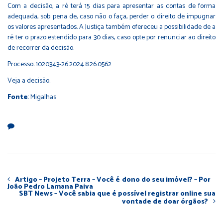
Com a decisão, a ré terá 15 dias para apresentar as contas de forma
adequada, sob pena de, caso não o faça, perder o direito de impugnar
os valores apresentados. A Justiça também ofereceu a possibilidade de a
ré ter o prazo estendido para 30 dias, caso opte por renunciar ao direito
de recorrer da decisão.
Processo:
1020343-26.2024.8.26.0562
Veja a
decisão
.
Fonte
: Migalhas
Artigo – Projeto Terra – Você é dono do seu imóvel? – Por
João Pedro Lamana Paiva
SBT News – Você sabia que é possível registrar online sua
vontade de doar órgãos?