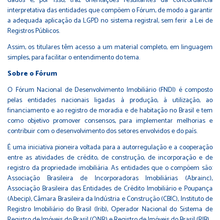
dados e, por isso, traz orientações resultantes da concordância
interpretativa das entidades que compõem o Fórum, de modo a garantir
a adequada aplicação da LGPD no sistema registral, sem ferir a Lei de
Registros Públicos.
Assim, os titulares têm acesso a um material completo, em linguagem
simples, para facilitar o entendimento do tema.
Sobre o Fórum
O Fórum Nacional de Desenvolvimento Imobiliário (FNDI) é composto
pelas entidades nacionais ligadas à produção, à utilização, ao
financiamento e ao registro de moradia e de habitação no Brasil e tem
como objetivo promover consensos, para implementar melhorias e
contribuir com o desenvolvimento dos setores envolvidos e do país.
É uma iniciativa pioneira voltada para a autorregulação e a cooperação
entre as atividades de crédito, de construção, de incorporação e de
registro da propriedade imobiliária. As entidades que o compõem são:
Associação Brasileira de Incorporadoras Imobiliárias (Abrainc),
Associação Brasileira das Entidades de Crédito Imobiliário e Poupança
(Abecip), Câmara Brasileira da Indústria e Construção (CBIC), Instituto de
Registro Imobiliário do Brasil (Irib), Operador Nacional do Sistema de
Registro de Imóveis do Brasil (ONR) e Registro de Imóveis do Brasil (RIB).