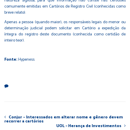
natureza sigilosa, para que informação não conste nas certidões
comumente emitidas em Cartórios de Registro Civil (conhecidas como
breve relato).
Apenas a pessoa (quando maior), os responsáveis legais do menor ou
determinação judicial podem solicitar em Cartório a expedição da
íntegra do registro deste documento (conhecida como certidão de
inteiro teor).
Fonte:
Hypeness
Conjur – Interessados em alterar nome e gênero devem
recorrer a cartórios
UOL – Herança de Investimentos