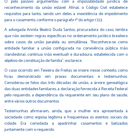
O polo passivo argumentou com a impossibilidade jurídica de
reconhecimento da união estável. Afinal, o Código Civil estabelece
requisitos para tanto, sendo um deles a inexistência de impedimento
para o casamento, conforme o parágrafo 1º do artigo 1.723.
A advogada Annita Beatriz Duda Santos, procuradora do caso, lembra
que não existem regras específicas no ordenamento jurídico brasileiro
sobre casos de união paralela ou simultânea. “Reconhece-se como
entidade familiar a união configurada na convivência pública (não
clandestina), contínua (não eventual) e duradoura, estabelecida com o
objetivo de constituição de família”, esclarece.
O caso ocorrido em Teixeira de Freitas se insere nesse contexto, como
ficou demonstrado em provas documentais e testemunhos.
Considerou-se fotos das três décadas de união, a árvore genealógica
das duas entidades familiares, a declaração fornecida à Receita Federal
pelo requerido, a dependência da requerente em seu plano de saúde,
entre vários outros documentos.
Testemunhas afirmaram, ainda, que a mulher era apresentada à
sociedade como esposa legítima e frequentava os eventos sociais da
cidade. Era convidada a apadrinhar casamentos e batizados
juntamente com o requerido.