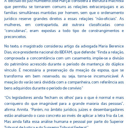
A decisão do juiz Humberto José Marçal considera a estrutura machista
que permitiu se tornarem comuns as relações extraconjugais e as
famílias simultâneas mantidas por homem, sem que o ordenamento
jurídico reserve grandes direitos a essas relações “não-oficiais”. As
mulheres, em contrapartida, até outrora classificadas como
“concubinas”, eram expostas a todo tipo de constrangimentos e
preconceitos.
No texto, o magistrado considerou artigo da advogada Maria Berenice
Dias, vice-presidente nacional do IBDFAM, que defende: “Finda a relação,
comprovada a concomitância com um casamento, impõe-se a divisão
do patrimônio acrescido durante o período de mantença do dúplice
vínculo. É necessária a preservação da meação da esposa, que se
transforma em bem reservado, ou seja, torna-se incomunicável. A
meação do varão será dividida com a companheira, com referência aos
bens adquiridos durante o período de convívio.”
“Os legisladores ainda ‘fecham os olhos’ para o que é normal e mais
corriqueiro do que imaginável para a grande maioria das pessoas”,
afirma Annita. “Porém, no âmbito jurídico, juízes e desembargadores
estão analisando o caso concreto ao invés de aplicar a letra fria da Lei.
Mas ainda falta essa análise humana e pessoal por parte do Superior
Tribunal de Justiça e do Supremo Tribunal Federal.”