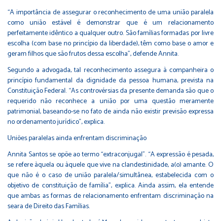
“A importância de assegurar o reconhecimento de uma união paralela
como união estável é demonstrar que é um relacionamento
perfeitamente idêntico a qualquer outro. São famílias formadas por livre
escolha (com base no princípio da liberdade), têm como base o amor e
geram filhos que são frutos dessa escolha”, defende Annita.
Segundo a advogada, tal reconhecimento assegura à companheira o
princípio fundamental da dignidade da pessoa humana, prevista na
Constituição Federal. “As controvérsias da presente demanda são que o
requerido não reconhece a união por uma questão meramente
patrimonial, baseando-se no fato de ainda não existir previsão expressa
no ordenamento jurídico”, explica.
Uniões paralelas ainda enfrentam discriminação
Annita Santos se opõe ao termo “extraconjugal”. “A expressão é pesada,
se refere àquela ou àquele que vive na clandestinidade, a(o) amante. O
que não é o caso de união paralela/simultânea, estabelecida com o
objetivo de constituição de família”, explica. Ainda assim, ela entende
que ambas as formas de relacionamento enfrentam discriminação na
seara de Direito das Famílias.