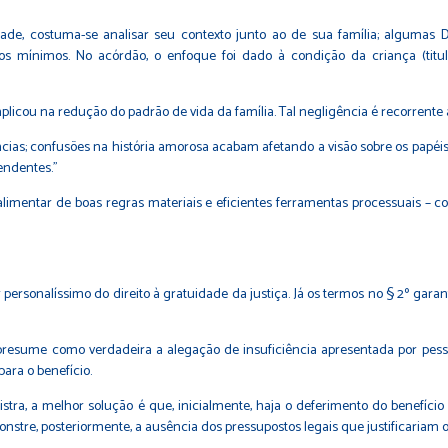
uidade, costuma-se analisar seu contexto junto ao de sua família; algumas
rios mínimos. No acórdão, o enfoque foi dado à condição da criança (titu
mplicou na redução do padrão de vida da família. Tal negligência é recorren
ências; confusões na história amorosa acabam afetando a visão sobre os papé
endentes.”
imentar de boas regras materiais e eficientes ferramentas processuais – com
ter personalíssimo do direito à gratuidade da justiça. Já os termos no § 2º ga
esume como verdadeira a alegação de insuficiência apresentada por pessoa
ara o benefício.
tra, a melhor solução é que, inicialmente, haja o deferimento do benefíci
nstre, posteriormente, a ausência dos pressupostos legais que justificariam 