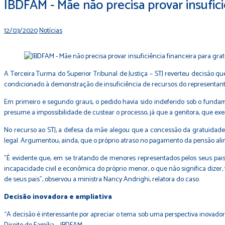
IBDFAM - Mãe não precisa provar insufic
12/03/2020
Notícias
A Terceira Turma do Superior Tribunal de Justiça – STJ reverteu decisão q
condicionado à demonstração de insuficiência de recursos do representant
Em primeiro e segundo graus, o pedido havia sido indeferido sob o fund
presume a impossibilidade de custear o processo, já que a genitora, que ex
No recurso ao STJ, a defesa da mãe alegou que a concessão da gratuidade
legal. Argumentou, ainda, que o próprio atraso no pagamento da pensão alim
"É evidente que, em se tratando de menores representados pelos seus pais,
incapacidade civil e econômica do próprio menor, o que não significa dizer,
de seus pais", observou a ministra Nancy Andrighi, relatora do caso.
Decisão inovadora e ampliativa
“A decisão é interessante por apreciar o tema sob uma perspectiva inovadora