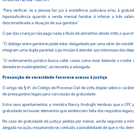
Direito de Família – IBDFAM.
“Para verificar se a pessoa faz jus à assistência judiciária e/ou à grat
hipossuficiência quando a renda mensal familiar é inferior a três salá
desconsiderada a situação de sua genitora.”
O pai das crianças não paga nada a título de alimentos desde 2016, o que i
“O diálogo entre genitores pode estar desgastado por uma série de resist
integram uma dupla parental cuja missão é atender aos interesses dos dep
“O ordenamento jurídico busca coibir casos como esse dotando o credor al
devedores inadimplentes”, acrescenta a advogada.
Presunção de veracidade favorece acesso à justiça
O artigo 99, § 6º, do Código de Processo Civil de 2015, dispõe sobre o cará
de pressupostos legais para concessão da gratuidade.
Entre seus apontamentos, a ministra Nancy Andrighi lembrou que o CPC pr
gratuidade se houver elementos que evidenciem falta dos requisitos legais p
No caso de gratuidade de justiça pedida por menor, ainda segundo a minis
alegada na ação, ressalvando-se, contudo, a possibilidade de que o réu demo