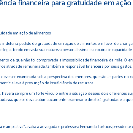
iência financeira para gratuidade em ação
ue indeferiu pedido de gratuidade em ação de alimentos em favor de crianças
e legal, tendo em vista sua natureza personalíssima e a notória incapacida
amento de que não foi comprovada a impossibilidade financeira da mãe. O 
erce atividade remunerada, também é responsável financeira por seus gastos.
 deve ser examinada sob a perspectiva dos menores, que são as partes no 
entícia leva à presunção de insuficiência de recursos.
 haverá sempre um forte vínculo entre a situação desses dois diferentes suj
 todavia, que se deva automaticamente examinar o direito à gratuidade a que 
 e ampliativa”, avalia a advogada e professora Fernanda Tartuce, presidente da