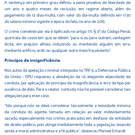
A sentença em primeiro grau definiu a pena privativa de liberdade de
um ano e quatro meses de reclusão, em regime aberto, além do
pagamento de 13 dias-multa, com valor do dia-multa definido em 1/30
do salário mínimo vigente à época do fato, no ano de 2015.
O crime cometido por ela é tipificado no artigo 171, § 3º do Código Penal,
que trata de casos em que se obtém “para si ou para outrem, vantagem
ilícita, em prejuízo alheio, induzindo ou mantendo alguém em erro,
mediante artifício, ardil, ou qualquer outro meio fraudulento”.
Princípio da insignificância
Nos autos da apelação criminal interposta no TRF-5, a Defensoria Pública
da União – DPU requereu a absolvição da ré, alegando atipicidade da
conduta, por aplicação do princípio da insignificância, e erro de tipo por
ausência de dolo. Para o relator, contudo, não foi possível considerar tais
alegações para esse caso.
“Isto porque não se deve considerar tão-somente a lesividade mínima
da conduta do agente, tomada em relação ao valor indevidamente
sacado, especialmente nos crimes praticados em desfavor de entidade
de direito público, pois atinge mediatamente toda a população, lesando
ainda a moral administrativa e a fé pública”, destacou Manoel Erhardt.