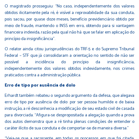
O magistrado prosseguiu: “No caso, independentemente dos valores
obtidos ilicitamente pela ré, é visível a reprovabilidade da sua conduta,
pois sacou, por quase doze meses, benefício previdenciário obtido por
meio de fraude, mantendo o INSS em erro, obtendo para si vantagem
financeira indevida, razão pela qual não há que se falar em aplicação do
princípio da insignificância”.
O relator ainda citou jurisprudências do TRF-5 e do Supremo Tribunal
Federal – STF que já consolidaram a orientação no sentido de não ser
possível a incidência do princípio da insignificância,
independentemente dos valores obtidos indevidamente, nos crimes
praticados contra a administração pública.
Erro de tipo por ausência de dolo
Erhardt também rebateu o segundo argumento da defesa, que alegava
erro de tipo por ausência de dolo: por ser pessoa humilde e de baixa
instrução, a ré desconhecia a modificação de seu estado civil de casada
para divorciada. “Afigura-se despropositada a alegação quando a prova
dos autos demonstra que a ré tinha plenas condições de entender o
caráter ilícito de sua conduta e de comportar-se de maneira diversa.”
“Veja-se que a recorrente, em todas os processos em que foi citada,