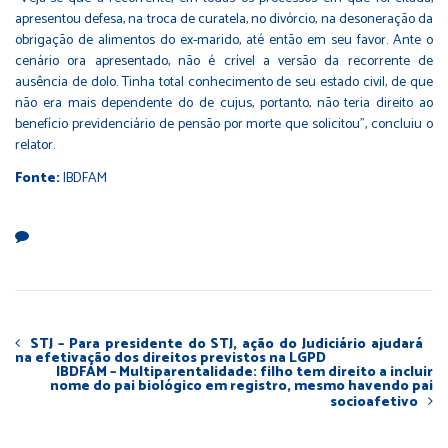
apresentou defesa, na troca de curatela, no divórcio, na desoneração da
obrigação de alimentos do ex-marido, até então em seu favor. Ante o
cenário ora apresentado, não é crível a versão da recorrente de
ausência de dolo. Tinha total conhecimento de seu estado civil, de que
não era mais dependente do de cujus, portanto, não teria direito ao
benefício previdenciário de pensão por morte que solicitou”, concluiu o
relator.
Fonte:
IBDFAM
STJ – Para presidente do STJ, ação do Judiciário ajudará
na efetivação dos direitos previstos na LGPD
IBDFAM – Multiparentalidade: filho tem direito a incluir
nome do pai biológico em registro, mesmo havendo pai
socioafetivo