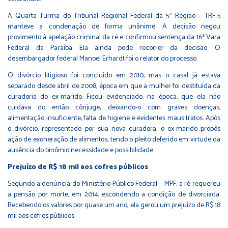
A Quarta Turma do Tribunal Regional Federal da 5ª Região – TRF-5
manteve a condenação de forma unânime. A decisão negou
provimento à apelação criminal da ré e confirmou sentença da 16ª Vara
Federal da Paraíba. Ela ainda pode recorrer da decisão. O
desembargador federal Manoel Erhardt foi o relator do processo.
O divórcio litigioso foi concluído em 2010, mas o casal já estava
separado desde abril de 2008, época em que a mulher foi destituída da
curadoria do ex-marido. Ficou evidenciado, na época, que ela não
cuidava do então cônjuge, deixando-o com graves doenças,
alimentação insuficiente, falta de higiene e evidentes maus tratos. Após
o divórcio, representado por sua nova curadora, o ex-marido propôs
ação de exoneração de alimentos, tendo o pleito deferido em virtude da
ausência do binômio necessidade e possibilidade.
Prejuízo de R$ 18 mil aos cofres públicos
Segundo a denúncia do Ministério Público Federal – MPF, a ré requereu
a pensão por morte, em 2014, escondendo a condição de divorciada.
Recebendo os valores por quase um ano, ela gerou um prejuízo de R$ 18
mil aos cofres públicos.