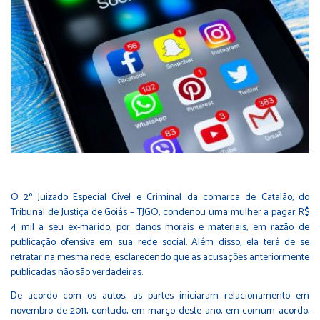
O 2º Juizado Especial Cível e Criminal da comarca de Catalão, do
Tribunal de Justiça de Goiás – TJGO, condenou uma mulher a pagar R$
4 mil a seu ex-marido, por danos morais e materiais, em razão de
publicação ofensiva em sua rede social. Além disso, ela terá de se
retratar na mesma rede, esclarecendo que as acusações anteriormente
publicadas não são verdadeiras.
De acordo com os autos, as partes iniciaram relacionamento em
novembro de 2011, contudo, em março deste ano, em comum acordo,