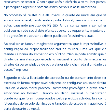
resolveram se separar. Ocorre que, após o divórcio, a ex-mulher passou
a perseguir e agredir o homem, assim como sua atual namorada.
No processo há relatos que ela invadiu o quarto de motel em que se
encontrava o casal, danificando a porta do local, bem como o carro do
autor, causando prejuízo de R$ 750. Ainda consta que a ex-mulher
publicou na rede social dele ofensas acerca do requerente, imputando-
lhe agressões e o acusando de ter publicado fotos íntimas suas.
Ao analisar os fatos, o magistrado argumentou que é imprescindível a
configuração da responsabilidade civil da mulher, uma vez que ela
ofendeu a honra do ex-marido em público. “Não se pode admitir que o
direito de manifestação exceda o razoável a ponto de macular os
direitos da personalidade de outro, atingindo a chamada dignidade da
pessoa”, explicou.
Segundo o juiz, a liberdade de expressão ou de pensamento deve ser
exercida de forma responsável, sob pena de configurar abuso de direito.
Para ele, o dano moral provocou sofrimento psicológico e grave abalo
emocional ao homem. Quanto ao dano material, o magistrado
ponderou que foram comprovados pelos prejuízos sofridos, tais como
fotografias do veículo danificado e, também, do estado em que ficou à
porta do quarto do motel.