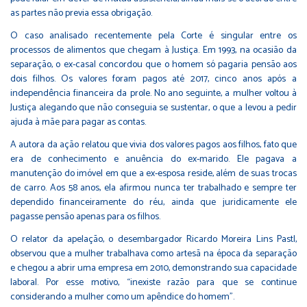
as partes não previa essa obrigação.
O caso analisado recentemente pela Corte é singular entre os
processos de alimentos que chegam à Justiça. Em 1993, na ocasião da
separação, o ex-casal concordou que o homem só pagaria pensão aos
dois filhos. Os valores foram pagos até 2017, cinco anos após a
independência financeira da prole. No ano seguinte, a mulher voltou à
Justiça alegando que não conseguia se sustentar, o que a levou a pedir
ajuda à mãe para pagar as contas.
A autora da ação relatou que vivia dos valores pagos aos filhos, fato que
era de conhecimento e anuência do ex-marido. Ele pagava a
manutenção do imóvel em que a ex-esposa reside, além de suas trocas
de carro. Aos 58 anos, ela afirmou nunca ter trabalhado e sempre ter
dependido financeiramente do réu, ainda que juridicamente ele
pagasse pensão apenas para os filhos.
O relator da apelação, o desembargador Ricardo Moreira Lins Pastl,
observou que a mulher trabalhava como artesã na época da separação
e chegou a abrir uma empresa em 2010, demonstrando sua capacidade
laboral. Por esse motivo, “inexiste razão para que se continue
considerando a mulher como um apêndice do homem”.