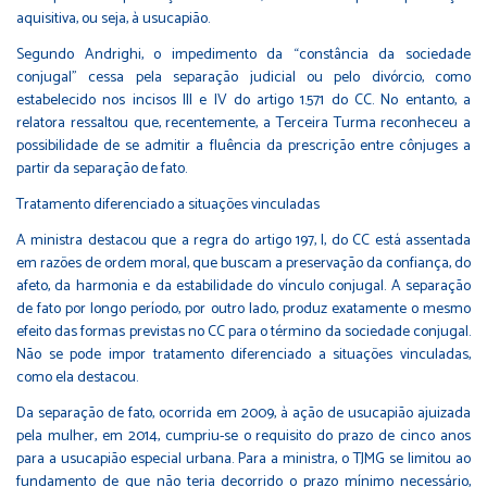
aquisitiva, ou seja, à usucapião.
Segundo Andrighi, o impedimento da “constância da sociedade
conjugal” cessa pela separação judicial ou pelo divórcio, como
estabelecido nos incisos III e IV do artigo 1.571 do CC. No entanto, a
relatora ressaltou que, recentemente, a Terceira Turma reconheceu a
possibilidade de se admitir a fluência da prescrição entre cônjuges a
partir da separação de fato.
Tratamento diferenciado a situações vinculadas
A ministra destacou que a regra do artigo 197, I, do CC está assentada
em razões de ordem moral, que buscam a preservação da confiança, do
afeto, da harmonia e da estabilidade do vínculo conjugal. A separação
de fato por longo período, por outro lado, produz exatamente o mesmo
efeito das formas previstas no CC para o término da sociedade conjugal.
Não se pode impor tratamento diferenciado a situações vinculadas,
como ela destacou.
Da separação de fato, ocorrida em 2009, à ação de usucapião ajuizada
pela mulher, em 2014, cumpriu-se o requisito do prazo de cinco anos
para a usucapião especial urbana. Para a ministra, o TJMG se limitou ao
fundamento de que não teria decorrido o prazo mínimo necessário,