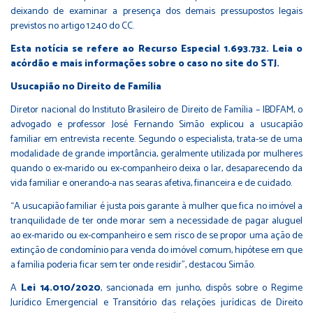
deixando de examinar a presença dos demais pressupostos legais
previstos no artigo 1.240 do CC.
Esta notícia se refere ao Recurso Especial 1.693.732. Leia o
acórdão e mais informações sobre o caso no site do STJ.
Usucapião no Direito de Família
Diretor nacional do Instituto Brasileiro de Direito de Família – IBDFAM, o
advogado e professor José Fernando Simão explicou a usucapião
familiar em entrevista recente. Segundo o especialista, trata-se de uma
modalidade de grande importância, geralmente utilizada por mulheres
quando o ex-marido ou ex-companheiro deixa o lar, desaparecendo da
vida familiar e onerando-a nas searas afetiva, financeira e de cuidado.
“A usucapião familiar é justa pois garante à mulher que fica no imóvel a
tranquilidade de ter onde morar sem a necessidade de pagar aluguel
ao ex-marido ou ex-companheiro e sem risco de se propor uma ação de
extinção de condomínio para venda do imóvel comum, hipótese em que
a família poderia ficar sem ter onde residir”, destacou Simão.
A
Lei 14.010/2020
, sancionada em junho, dispôs sobre o Regime
Jurídico Emergencial e Transitório das relações jurídicas de Direito