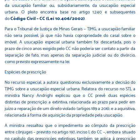
da usucapião familiar ou, subsidiariamente, da usucapião especial
urbana. O pleito encontra base no artigo 1.240 e subsequentes
do
Código Civil – CC (Lei 10.406/2002)
.
Para o Tribunal de Justiça de Minas Gerais – TJMG, a usucapião familiar
não seria possível, já que não havia copropriedade do casal sobre o
imóvel. A usucapião especial urbana também foi descartada, pois o
prazo de cinco anos exigido pelo CC não poderia ser contato a partir da
separação de fato, mas apenas da separação judicial ou do divórcio,
como previsto expressamente na lei.
Espécies de prescrição
No recurso especial, a autora questionou exclusivamente a decisão do
TJMG sobre a usucapião especial urbana. Relatora do recurso no STJ, a
ministra Nancy Andrighi explicou que o CC prevê duas espécies
distintas de prescrição: a extintiva, relacionada ao prazo para pedir em
juízo a reparação de um direito violado (artigos 189 a 206); e a aquisitiva,
relacionada à forma de aquisição da propriedade pela usucapião.
A ministra ressaltou que o impedimento ao cômputo da prescrição
entre cônjuges – previsto no artigo 197, inciso I, do CC –, embora situado
no capítulo das prescrições extintivas, também se aplica à prescrição