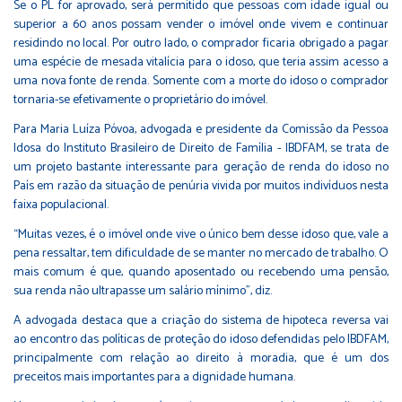
Se o PL for aprovado, será permitido que pessoas com idade igual ou
superior a 60 anos possam vender o imóvel onde vivem e continuar
residindo no local. Por outro lado, o comprador ficaria obrigado a pagar
uma espécie de mesada vitalícia para o idoso, que teria assim acesso a
uma nova fonte de renda. Somente com a morte do idoso o comprador
tornaria-se efetivamente o proprietário do imóvel.
Para Maria Luíza Póvoa, advogada e presidente da Comissão da Pessoa
Idosa do Instituto Brasileiro de Direito de Família - IBDFAM, se trata de
um projeto bastante interessante para geração de renda do idoso no
País em razão da situação de penúria vivida por muitos indivíduos nesta
faixa populacional.
“Muitas vezes, é o imóvel onde vive o único bem desse idoso que, vale a
pena ressaltar, tem dificuldade de se manter no mercado de trabalho. O
mais comum é que, quando aposentado ou recebendo uma pensão,
sua renda não ultrapasse um salário mínimo”, diz.
A advogada destaca que a criação do sistema de hipoteca reversa vai
ao encontro das políticas de proteção do idoso defendidas pelo IBDFAM,
principalmente com relação ao direito à moradia, que é um dos
preceitos mais importantes para a dignidade humana.