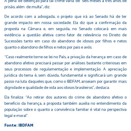
A pena de detenção para tal crime varia de seis meses a três anos de
prisão, além de multa”, diz.
De acordo com a advogada, o projeto que irá ao Senado há de ter
grande impacto em nossa sociedade. Ela diz que a confirmação da
proposta na Câmara e, em seguida, no Senado colocará em mais
evidência a questão afetiva como fator de relevância no Direito de
Sucessões tanto em caso do abandono de idosos por filhos e netos
quanto o abandono de filhos e netos por pais e avós.
“Caso realmente torne-se lei no País, a privação da herança em caso de
abandono afetivo precisará passar por análises bastante criteriosas em
seus processos de regulamentação e implementação. A apreciação
jurídica do tema é, sem dúvida, fundamental e significará um grande
passo na luta daqueles que, como o IBDFAM, anseiam por garantir mais
dignidade e qualidade de vida aos idosos brasileiros”, destaca.
Ela finaliza: “Ao retirar dos autores do crime de abandono afetivo o
benefício da herança, a proposta também auxilia no entendimento da
população sobre o quanto a convivência familiar é vital na perspectiva
legal e moral”.
Fonte: IBDFAM