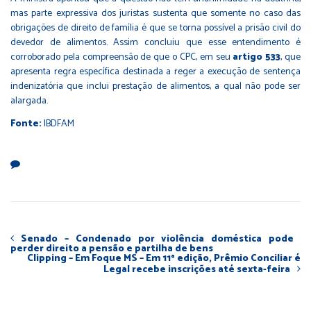
mas parte expressiva dos juristas sustenta que somente no caso das
obrigações de direito de família é que se torna possível a prisão civil do
devedor de alimentos. Assim concluiu que esse entendimento é
corroborado pela compreensão de que o CPC, em seu
artigo 533
, que
apresenta regra específica destinada a reger a execução de sentença
indenizatória que inclui prestação de alimentos, a qual não pode ser
alargada.
Fonte:
IBDFAM
Senado – Condenado por violência doméstica pode
perder direito a pensão e partilha de bens
Clipping – Em Foque MS – Em 11ª edição, Prêmio Conciliar é
Legal recebe inscrições até sexta-feira