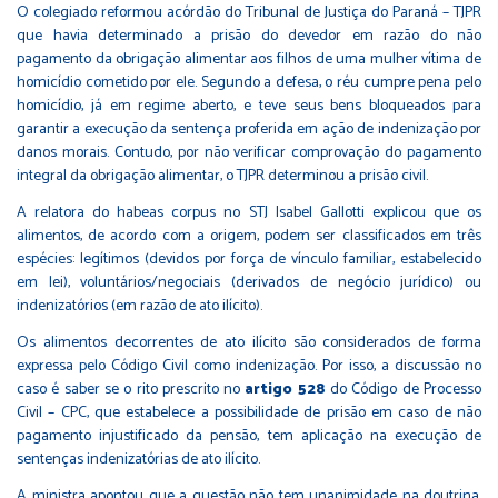
O colegiado reformou acórdão do Tribunal de Justiça do Paraná – TJPR
que havia determinado a prisão do devedor em razão do não
pagamento da obrigação alimentar aos filhos de uma mulher vítima de
homicídio cometido por ele. Segundo a defesa, o réu cumpre pena pelo
homicídio, já em regime aberto, e teve seus bens bloqueados para
garantir a execução da sentença proferida em ação de indenização por
danos morais. Contudo, por não verificar comprovação do pagamento
integral da obrigação alimentar, o TJPR determinou a prisão civil.
A relatora do habeas corpus no STJ Isabel Gallotti explicou que os
alimentos, de acordo com a origem, podem ser classificados em três
espécies: legítimos (devidos por força de vínculo familiar, estabelecido
em lei), voluntários/negociais (derivados de negócio jurídico) ou
indenizatórios (em razão de ato ilícito).
Os alimentos decorrentes de ato ilícito são considerados de forma
expressa pelo Código Civil como indenização. Por isso, a discussão no
caso é saber se o rito prescrito no
artigo 528
do Código de Processo
Civil – CPC, que estabelece a possibilidade de prisão em caso de não
pagamento injustificado da pensão, tem aplicação na execução de
sentenças indenizatórias de ato ilícito.
A ministra apontou que a questão não tem unanimidade na doutrina,