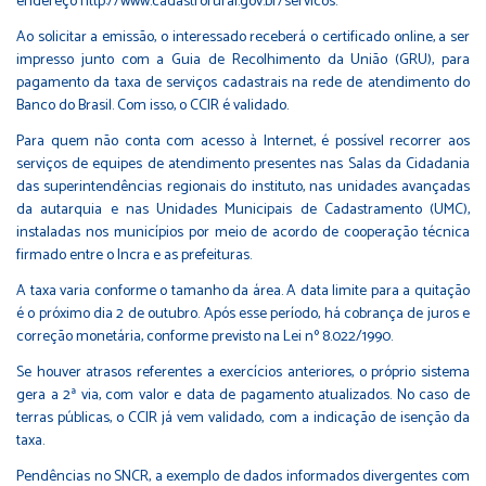
endereço
http://www.cadastrorural.gov.br/servicos
.
Ao solicitar a emissão, o interessado receberá o certificado online, a ser
impresso junto com a Guia de Recolhimento da União (GRU), para
pagamento da taxa de serviços cadastrais na rede de atendimento do
Banco do Brasil. Com isso, o CCIR é validado.
Para quem não conta com acesso à Internet, é possível recorrer aos
serviços de equipes de atendimento presentes nas Salas da Cidadania
das superintendências regionais do instituto, nas unidades avançadas
da autarquia e nas Unidades Municipais de Cadastramento (UMC),
instaladas nos municípios por meio de acordo de cooperação técnica
firmado entre o Incra e as prefeituras.
A taxa varia conforme o tamanho da área. A data limite para a quitação
é o próximo dia 2 de outubro. Após esse período, há cobrança de juros e
correção monetária, conforme previsto na Lei nº 8.022/1990.
Se houver atrasos referentes a exercícios anteriores, o próprio sistema
gera a 2ª via, com valor e data de pagamento atualizados. No caso de
terras públicas, o CCIR já vem validado, com a indicação de isenção da
taxa.
Pendências no SNCR, a exemplo de dados informados divergentes com