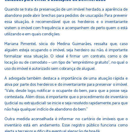
Quando se trata da preservação de um imóvel herdado, a aparência de
abandono pode abrir brechas para pedidos de usucapião. Para prevenir
essa situação, é recomendável que os herdeiros e o inventariante
visitem o imóvel com frequência e acompanhem de perto quem o está
utilizando e em quais condições.
Mariana Pimentel, sócia do Medina Guimarães, ressalta que, caso
alguém esteja ocupando o imóvel, seja herdeiro ou não, é importante
formalizar essa situação. O ideal é firmar um contrato, como o de
locação ou de comodato — um tipo de “empréstimo gratuito”, no qual o
uso do imóvel é autorizado sem
cobrança de aluguel
.
A advogada também destaca a importância de uma atuação rápida e
ativa por parte dos herdeiros e do inventariante para preservar o imóvel.
“Vale, desde logo, notificar o ocupante do bem, para que a posse seja
contestada. Além disso, é importante que o procedimento de inventário
(judicial ou extrajudicial) se inicie e seja resolvido rapidamente, para que
não haja qualquer indício de abandono do bem.”
Outra medida aconselhada é informar no
cartório de imóveis
que o
inventário está em andamento. Esse registro público funciona como
alerta a terceiros e dificulta eventual alegação de boa-fé.