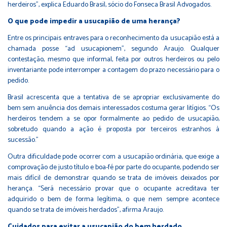
herdeiros”, explica Eduardo Brasil, sócio do Fonseca Brasil Advogados.
O que pode impedir a usucapião de uma herança?
Entre os principais entraves para o
reconhecimento da usucapião
está a
chamada posse “ad usucapionem”, segundo Araujo. Qualquer
contestação, mesmo que informal, feita por outros herdeiros ou pelo
inventariante pode interromper a contagem do prazo necessário para o
pedido.
Brasil acrescenta que a tentativa de se apropriar exclusivamente do
bem sem anuência dos demais interessados costuma gerar litígios. “Os
herdeiros tendem a se opor formalmente ao pedido de usucapião,
sobretudo quando a ação é proposta por terceiros estranhos à
sucessão.”
Outra dificuldade pode ocorrer com a usucapião ordinária, que exige a
comprovação de justo título e boa-fé por parte do ocupante, podendo ser
mais difícil de demonstrar quando se trata de
imóveis deixados por
herança
. “Será necessário provar que o ocupante acreditava ter
adquirido o bem de forma legítima, o que nem sempre acontece
quando se trata de imóveis herdados”, afirma Araujo.
Cuidados para evitar a usucapião do bem herdado