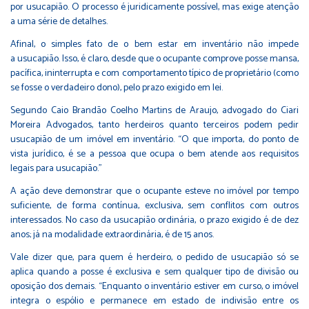
por usucapião. O processo é juridicamente possível, mas exige atenção
a uma série de detalhes.
Afinal, o simples fato de o bem estar em inventário não impede
a
usucapião
. Isso, é claro, desde que o ocupante comprove posse mansa,
pacífica, ininterrupta e com comportamento típico de proprietário (como
se fosse o verdadeiro dono), pelo prazo exigido em lei.
Segundo Caio Brandão Coelho Martins de Araujo, advogado do Ciari
Moreira Advogados, tanto herdeiros quanto terceiros podem pedir
usucapião de um
imóvel em inventário
. “O que importa, do ponto de
vista jurídico, é se a pessoa que ocupa o bem atende aos requisitos
legais para usucapião.”
A ação deve demonstrar que o ocupante esteve no imóvel por tempo
suficiente, de forma contínua, exclusiva, sem conflitos com outros
interessados. No caso da usucapião ordinária, o prazo exigido é de dez
anos; já na modalidade extraordinária, é de 15 anos.
Vale dizer que, para quem é herdeiro, o pedido de usucapião só se
aplica quando a posse é exclusiva e sem qualquer tipo de divisão ou
oposição dos demais. “Enquanto o inventário estiver em curso, o imóvel
integra o
espólio
e permanece em estado de indivisão entre os