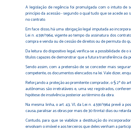
A legislação de regência foi promulgada com o intuito de 
princípio da acessão - segundo o qual tudo que se acede ao s
no contrato.
Em face disso, há uma obrigação legal imputada ao incorporad
Lei n. 4.591/1964, vigente ao tempo da assinatura dos contrat
compra e venda ou de cessão de direitos ou de permuta do qua
Da leitura do dispositivo legal, verifica-se a possibilidade d
títulos capazes de demonstrar que a futura transferência da 
Sendo assim, com a pretensão de se conceder mais seguranç
competente, os documentos elencados na lei. Vale dizer, enqu
Reforçando a proteção ao promitente comprador, o § 2º do ar
autônomas são irretratáveis e, uma vez registrados, conferem
hipótese de insolvência posterior ao término da obra.
Na mesma linha, o art. 43, VI, da Lei n. 4.591/1964 prevê a 
causa, paralisar as obras por mais de 30 (trinta) dias ou reta
Contudo, para que se viabilize a destituição do incorporad
envolvam o imóvel e aos terceiros que deles venham a particip