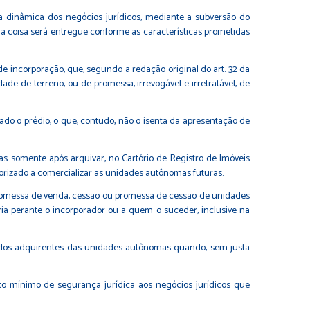
a dinâmica dos negócios jurídicos, mediante a subversão do
 a coisa será entregue conforme as características prometidas
e incorporação, que, segundo a redação original do art. 32 da
ade de terreno, ou de promessa, irrevogável e irretratável, de
icado o prédio, o que, contudo, não o isenta da apresentação de
 somente após arquivar, no Cartório de Registro de Imóveis
orizado a comercializar as unidades autônomas futuras.
 promessa de venda, cessão ou promessa de cessão de unidades
ória perante o incorporador ou a quem o suceder, inclusive na
otos dos adquirentes das unidades autônomas quando, sem justa
ito mínimo de segurança jurídica aos negócios jurídicos que