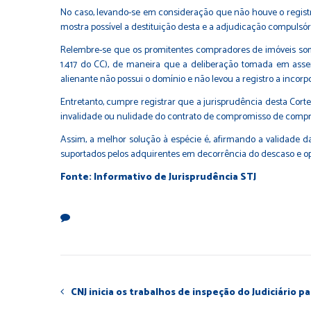
No caso, levando-se em consideração que não houve o regist
mostra possível a destituição desta e a adjudicação compulsó
Relembre-se que os promitentes compradores de imóveis somen
1.417 do CC), de maneira que a deliberação tomada em assem
alienante não possui o domínio e não levou a registro a incorp
Entretanto, cumpre registrar que a jurisprudência desta Cor
invalidade ou nulidade do contrato de compromisso de compra e
Assim, a melhor solução à espécie é, afirmando a validade 
suportados pelos adquirentes em decorrência do descaso e o
Fonte: Informativo de Jurisprudência STJ
CNJ inicia os trabalhos de inspeção do Judiciário 