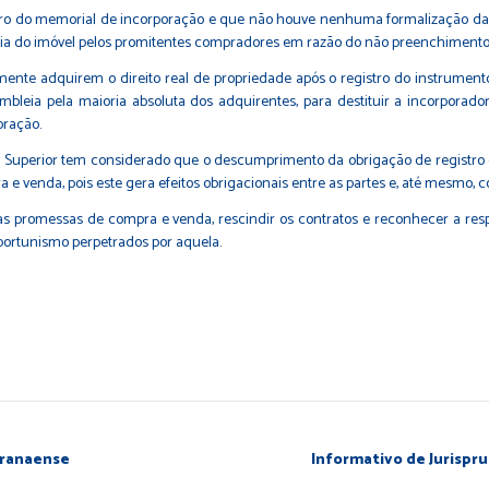
ro do memorial de incorporação e que não houve nenhuma formalização da t
ria do imóvel pelos promitentes compradores em razão do não preenchimento d
te adquirem o direito real de propriedade após o registro do instrumento pú
bleia pela maioria absoluta dos adquirentes, para destituir a incorporador
oração.
te Superior tem considerado que o descumprimento da obrigação de registro
 venda, pois este gera efeitos obrigacionais entre as partes e, até mesmo, co
das promessas de compra e venda, rescindir os contratos e reconhecer a res
portunismo perpetrados por aquela.
paranaense
Informativo de Jurispru