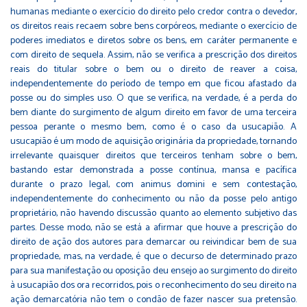
humanas mediante o exercício do direito pelo credor contra o devedor,
os direitos reais recaem sobre bens corpóreos, mediante o exercício de
poderes imediatos e diretos sobre os bens, em caráter permanente e
com direito de sequela. Assim, não se verifica a prescrição dos direitos
reais do titular sobre o bem ou o direito de reaver a coisa,
independentemente do período de tempo em que ficou afastado da
posse ou do simples uso. O que se verifica, na verdade, é a perda do
bem diante do surgimento de algum direito em favor de uma terceira
pessoa perante o mesmo bem, como é o caso da usucapião. A
usucapião é um modo de aquisição originária da propriedade, tornando
irrelevante quaisquer direitos que terceiros tenham sobre o bem,
bastando estar demonstrada a posse contínua, mansa e pacífica
durante o prazo legal, com animus domini e sem contestação,
independentemente do conhecimento ou não da posse pelo antigo
proprietário, não havendo discussão quanto ao elemento subjetivo das
partes. Desse modo, não se está a afirmar que houve a prescrição do
direito de ação dos autores para demarcar ou reivindicar bem de sua
propriedade, mas, na verdade, é que o decurso de determinado prazo
para sua manifestação ou oposição deu ensejo ao surgimento do direito
à usucapião dos ora recorridos, pois o reconhecimento do seu direito na
ação demarcatória não tem o condão de fazer nascer sua pretensão.