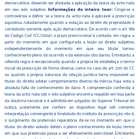
demarcatória, devendo ser afastada a aplicação da teoria da actio nata
em seu viés subjetivo.
Informações do inteiro teor:
Cinge-se a
controvérsia a definir se a teoria da actio nata é aplicável à prescrição
aquisitiva, notadamente quando a violação ao direito de propriedade é
constatado somente após ação demarcatória. De acordo com o art. 189
do Código Civil (CC/2002), o prazo prescricional é contado, em regra, a
partir do momento em que configurada a lesão ao direito subjetivo,
independentemente do momento em que seu titular tomou
conhecimento pleno do ocorrido e da extensão dos danos. Entretanto, a
referida regra é excepcionada quando a própria lei estabeleça o termo
inicial da prescrição de forma diversa, como no caso do art. 200 do CC
ou quando a própria natureza da relação jurídica torna impossível ao
titular do direito adotar comportamento diverso da inércia, haja vista a
absoluta falta de conhecimento do dano. A compreensão conferida à
teoria da actio nata sob o viés subjetivo encontra respaldo em boa parte
da doutrina nacional e é admitida em julgados do Superior Tribunal de
Justiça, justamente por conferir ao dispositivo legal sob comento
interpretação convergente à finalidade do instituto da prescrição, isto é,
o surgimento da pretensão reparatória dá-se no momento em que o
titular do direito violado detém o pleno conhecimento da lesão, termo
em que sua pretensão passa a ser efetivamente exercitável. Entretanto,