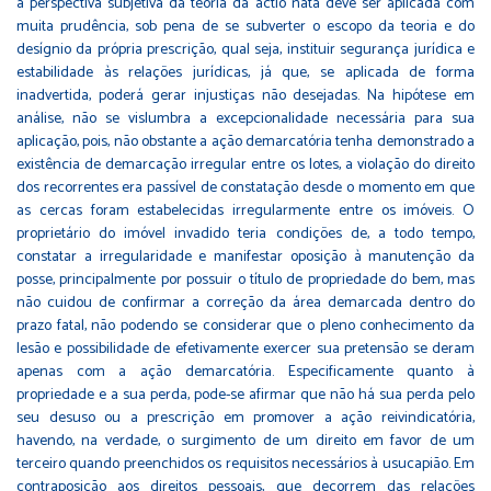
a perspectiva subjetiva da teoria da actio nata deve ser aplicada com
muita prudência, sob pena de se subverter o escopo da teoria e do
desígnio da própria prescrição, qual seja, instituir segurança jurídica e
estabilidade às relações jurídicas, já que, se aplicada de forma
inadvertida, poderá gerar injustiças não desejadas. Na hipótese em
análise, não se vislumbra a excepcionalidade necessária para sua
aplicação, pois, não obstante a ação demarcatória tenha demonstrado a
existência de demarcação irregular entre os lotes, a violação do direito
dos recorrentes era passível de constatação desde o momento em que
as cercas foram estabelecidas irregularmente entre os imóveis. O
proprietário do imóvel invadido teria condições de, a todo tempo,
constatar a irregularidade e manifestar oposição à manutenção da
posse, principalmente por possuir o título de propriedade do bem, mas
não cuidou de confirmar a correção da área demarcada dentro do
prazo fatal, não podendo se considerar que o pleno conhecimento da
lesão e possibilidade de efetivamente exercer sua pretensão se deram
apenas com a ação demarcatória. Especificamente quanto à
propriedade e a sua perda, pode-se afirmar que não há sua perda pelo
seu desuso ou a prescrição em promover a ação reivindicatória,
havendo, na verdade, o surgimento de um direito em favor de um
terceiro quando preenchidos os requisitos necessários à usucapião. Em
contraposição aos direitos pessoais, que decorrem das relações