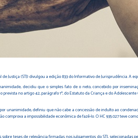
l de Justiça (STJ) divulgou a
edição 833 do Informativo de Jurisprudência
. A e
animidade, decidiu que o simples fato de o neto, concebido por inseminaçã
ão prevista no artigo 42, parágrafo 1º, do Estatuto da Criança e do Adolescen
or unanimidade, definiu que não cabe a concessão de indulto ao condenado 
não comprova a impossibilidade econômica de fazê-lo. O HC 935.027 teve como 
 sobre teses de relevância firmadas nos julgamentos do STJ, selecionadas pe