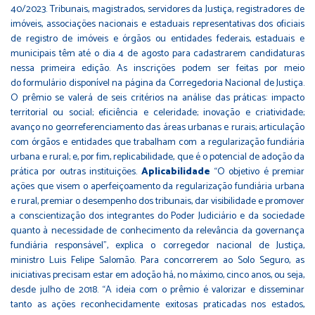
40/2023
. Tribunais, magistrados, servidores da Justiça, registradores de
imóveis, associações nacionais e estaduais representativas dos oficiais
de registro de imóveis e órgãos ou entidades federais, estaduais e
municipais têm até o dia 4 de agosto para cadastrarem candidaturas
nessa primeira edição. As inscrições podem ser feitas por meio
do
formulário
disponível na página da Corregedoria Nacional de Justiça.
O prêmio se valerá de seis critérios na análise das práticas: impacto
territorial ou social; eficiência e celeridade; inovação e criatividade;
avanço no georreferenciamento das áreas urbanas e rurais; articulação
com órgãos e entidades que trabalham com a regularização fundiária
urbana e rural; e, por fim, replicabilidade, que é o potencial de adoção da
prática por outras instituições.
Aplicabilidade
“O objetivo é premiar
ações que visem o aperfeiçoamento da regularização fundiária urbana
e rural, premiar o desempenho dos tribunais, dar visibilidade e promover
a conscientização dos integrantes do Poder Judiciário e da sociedade
quanto à necessidade de conhecimento da relevância da governança
fundiária responsável”, explica o corregedor nacional de Justiça,
ministro Luis Felipe Salomão. Para concorrerem ao Solo Seguro, as
iniciativas precisam estar em adoção há, no máximo, cinco anos, ou seja,
desde julho de 2018. “A ideia com o prêmio é valorizar e disseminar
tanto as ações reconhecidamente exitosas praticadas nos estados,