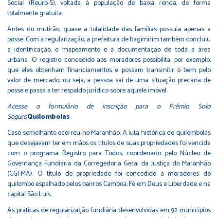
Social (Reurb-S), voltada à população de baixa renda, de forma
totalmente gratuita.
Antes do mutirão, quase a totalidade das famílias possuía apenas a
posse. Com a regularização, a prefeitura de Itagimirim também concluiu
a identificação, o mapeamento e a documentação de toda a área
urbana. O registro concedido aos moradores possibilita, por exemplo,
que eles obtenham financiamentos e possam transmitir o bem pelo
valor de mercado, ou seja, a pessoa sai de uma situação precária de
posse e passa a ter respaldo jurídico sobre aquele imóvel.
Acesse o formulário de inscrição para o Prêmio Solo
Seguro
Quilombolas
Caso semelhante ocorreu no Maranhão. A luta histórica de quilombolas
que desejavam ter em mãos os títulos de suas propriedades foi vencida
com o programa Registro para Todos, coordenado pelo Núcleo de
Governança Fundiária da Corregedoria Geral da Justiça do Maranhão
(CGJ-MA). O título de propriedade foi concedido a moradores do
quilombo espalhado pelos bairros Camboa, Fé em Deus e Liberdade e na
capital São Luís.
As práticas de regularização fundiária desenvolvidas em 92 municípios