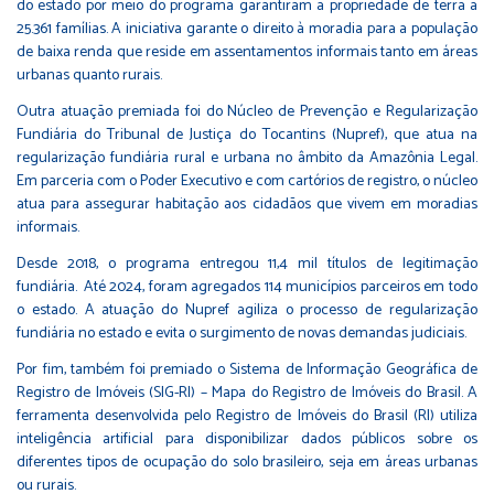
do estado por meio do programa garantiram a propriedade de terra a
25.361 famílias. A iniciativa garante o direito à moradia para a população
de baixa renda que reside em assentamentos informais tanto em áreas
urbanas quanto rurais.
Outra atuação premiada foi do Núcleo de Prevenção e Regularização
Fundiária do Tribunal de Justiça do Tocantins (Nupref), que atua na
regularização fundiária rural e urbana no âmbito da Amazônia Legal.
Em parceria com o Poder Executivo e com cartórios de registro, o núcleo
atua para assegurar habitação aos cidadãos que vivem em moradias
informais.
Desde 2018, o programa entregou 11,4 mil títulos de legitimação
fundiária. Até 2024, foram agregados 114 municípios parceiros em todo
o estado. A atuação do Nupref agiliza o processo de regularização
fundiária no estado e evita o surgimento de novas demandas judiciais.
Por fim, também foi premiado o
Sistema de Informação Geográfica de
Registro de Imóveis (SIG-RI) – Mapa do Registro de Imóveis do Brasil
. A
ferramenta desenvolvida pelo Registro de Imóveis do Brasil (RI) utiliza
inteligência artificial para disponibilizar dados públicos sobre os
diferentes tipos de ocupação do solo brasileiro, seja em áreas urbanas
ou rurais.