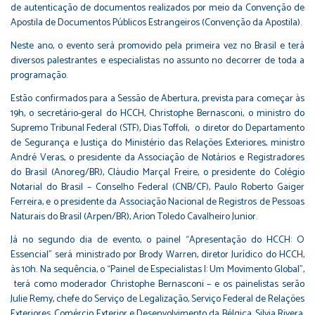
de autenticação de documentos realizados por meio da Convenção de
Apostila de Documentos Públicos Estrangeiros (Convenção da Apostila).
Neste ano, o evento será promovido pela primeira vez no Brasil e terá
diversos palestrantes e especialistas no assunto no decorrer de toda a
programação.
Estão confirmados para a Sessão de Abertura, prevista para começar às
19h, o secretário-geral do HCCH, Christophe Bernasconi, o ministro do
Supremo Tribunal Federal (STF), Dias Toffoli, o diretor do Departamento
de Segurança e Justiça do Ministério das Relações Exteriores, ministro
André Veras, o presidente da Associação de Notários e Registradores
do Brasil (Anoreg/BR), Cláudio Marçal Freire, o presidente do Colégio
Notarial do Brasil – Conselho Federal (CNB/CF), Paulo Roberto Gaiger
Ferreira, e o presidente da Associação Nacional de Registros de Pessoas
Naturais do Brasil (Arpen/BR), Arion Toledo Cavalheiro Junior.
Já no segundo dia de evento, o painel “Apresentação do HCCH: O
Essencial” será ministrado por Brody Warren, diretor Jurídico do HCCH,
às 10h. Na sequência, o “Painel de Especialistas I: Um Movimento Global”,
terá como moderador Christophe Bernasconi – e os painelistas serão
Julie Remy, chefe do Serviço de Legalização, Serviço Federal de Relações
Exteriores, Comércio Exterior e Desenvolvimento da Bélgica, Silvia Rivera,