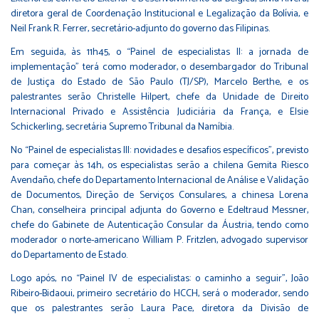
diretora geral de Coordenação Institucional e Legalização da Bolívia, e
Neil Frank R. Ferrer, secretário-adjunto do governo das Filipinas.
Em seguida, às 11h45, o “Painel de especialistas II: a jornada de
implementação” terá como moderador, o desembargador do Tribunal
de Justiça do Estado de São Paulo (TJ/SP), Marcelo Berthe, e os
palestrantes serão Christelle Hilpert, chefe da Unidade de Direito
Internacional Privado e Assistência Judiciária da França, e Elsie
Schickerling, secretária Supremo Tribunal da Namíbia.
No “Painel de especialistas III: novidades e desafios específicos”, previsto
para começar às 14h, os especialistas serão a chilena Gemita Riesco
Avendaño, chefe do Departamento Internacional de Análise e Validação
de Documentos, Direção de Serviços Consulares, a chinesa Lorena
Chan, conselheira principal adjunta do Governo e Edeltraud Messner,
chefe do Gabinete de Autenticação Consular da Áustria, tendo como
moderador o norte-americano William P. Fritzlen, advogado supervisor
do Departamento de Estado.
Logo após, no “Painel IV de especialistas: o caminho a seguir”, João
Ribeiro-Bidaoui, primeiro secretário do HCCH, será o moderador, sendo
que os palestrantes serão Laura Pace, diretora da Divisão de