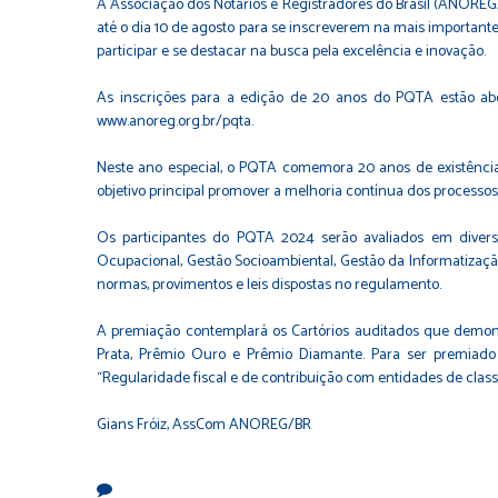
A Associação dos Notários e Registradores do Brasil (ANOREG
até o dia 10 de agosto para se inscreverem na mais importante
participar e se destacar na busca pela excelência e inovação.
As inscrições para a edição de 20 anos do PQTA estão abert
www.anoreg.org.br/pqta.
Neste ano especial, o PQTA comemora 20 anos de existênci
objetivo principal promover a melhoria contínua dos processos 
Os participantes do PQTA 2024 serão avaliados em diverso
Ocupacional, Gestão Socioambiental, Gestão da Informatizaçã
normas, provimentos e leis dispostas no regulamento.
A premiação contemplará os Cartórios auditados que demons
Prata, Prêmio Ouro e Prêmio Diamante. Para ser premiado
“Regularidade fiscal e de contribuição com entidades de clas
Gians Fróiz, AssCom ANOREG/BR