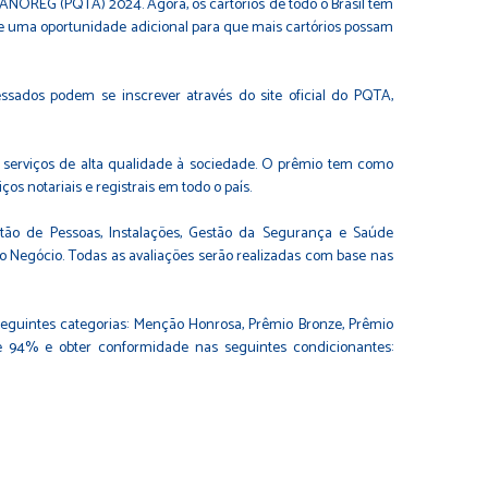
ANOREG (PQTA) 2024. Agora, os cartórios de todo o Brasil tem
rece uma oportunidade adicional para que mais cartórios possam
essados podem se inscrever através do site oficial do PQTA,
serviços de alta qualidade à sociedade. O prêmio tem como
os notariais e registrais em todo o país.
stão de Pessoas, Instalações, Gestão da Segurança e Saúde
o Negócio. Todas as avaliações serão realizadas com base nas
eguintes categorias: Menção Honrosa, Prêmio Bronze, Prêmio
e 94% e obter conformidade nas seguintes condicionantes: