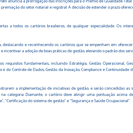
/BR) anuncia a prorrogação das inscrições para o Prêmio de Qualidade Total 
 premiação do setor notarial e registral. A decisão de estender o prazo ofe
as a todos os cartórios brasileiros, de qualquer especialidade. Os inter
a, destacando e reconhecendo os cartórios que se empenham em oferecer 
e incentivar a adoção de boas práticas de gestão, elevando o padrão dos serviç
s requisitos fundamentais, incluindo Estratégia, Gestão Operacional, Ge
o e do Controle de Dados, Gestão da Inovação, Compliance e Continuidade d
trarem a implementação de iniciativas de gestão, e serão concedidas as s
 na categoria Diamante, o cartório deve atingir uma pontuação acima d
se”, “Certificação do sistema de gestão” e “Segurança e Saúde Ocupacional”.