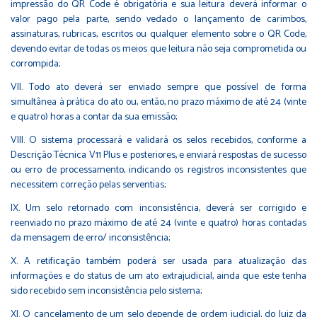
impressão do QR Code é obrigatória e sua leitura deverá informar o
valor pago pela parte, sendo vedado o lançamento de carimbos,
assinaturas, rubricas, escritos ou qualquer elemento sobre o QR Code,
devendo evitar de todas os meios que leitura não seja comprometida ou
corrompida;
VII. Todo ato deverá ser enviado sempre que possível de forma
simultânea à prática do ato ou, então, no prazo máximo de até 24 (vinte
e quatro) horas a contar da sua emissão;
VIII. O sistema processará e validará os selos recebidos, conforme a
Descrição Técnica V11 Plus e posteriores, e enviará respostas de sucesso
ou erro de processamento, indicando os registros inconsistentes que
necessitem correção pelas serventias;
IX. Um selo retornado com inconsistência, deverá ser corrigido e
reenviado no prazo máximo de até 24 (vinte e quatro) horas contadas
da mensagem de erro/ inconsistência;
X. A retificação também poderá ser usada para atualização das
informações e do status de um ato extrajudicial, ainda que este tenha
sido recebido sem inconsistência pelo sistema;
XI. O cancelamento de um selo depende de ordem judicial, do Juiz da