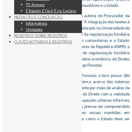
TV Anoreg
urbana na compatibilização entre as normas comunitárias e o Estado.
É Rápido, É Fácil, É no Cartório
Foi lançada pela Editora Processo a obra de autoria do Procurador da
MEDIAÇÃO E CONCILIAÇÃO
República Paulo Sérgio Ferreira Filho intitulada “A integração das favelas à
Informativos
cidade formal”. O livro, fruto de sua tese de doutorado na Universidade do
Unidades
Estado do Rio de Janeiro (UERJ), aborda o papel da regularização fundiária
REGISTROS SOBRE REGISTROS
urbana na compatibilização entre as normas comunitárias e o Estado.
CLAVES NOTARIAIS E REGISTRAIS
Segundo a Associação Nacional dos Procuradores da República (ANPR), o
Procurador atua, principalmente, nos temas de regularização fundiária
urbana, áreas de preservação permanente, análise econômica do Direito,
análise comportamental do Direito e Novo Código Florestal.
De acordo com as informações da Editora Processo, o livro possui 380
páginas e tem como objetivo a discussão teórica acerca dos sistemas
informais de solução de conflitos, “principalmente por meio de análise da
teoria dos sistemas, com foco nas interações do Direito com a realidade
das favelas”. Isso porque, “o fenômeno das ocupações urbanas informais,
amplamente difundido nas cidades brasileiras, precisa ser compreendido
tanto na dinâmica que rege as relações sociais mantidas em
assentamentos subnormais, quanto na forma como o Estado deve ser
portar diante de tal fenômeno.”