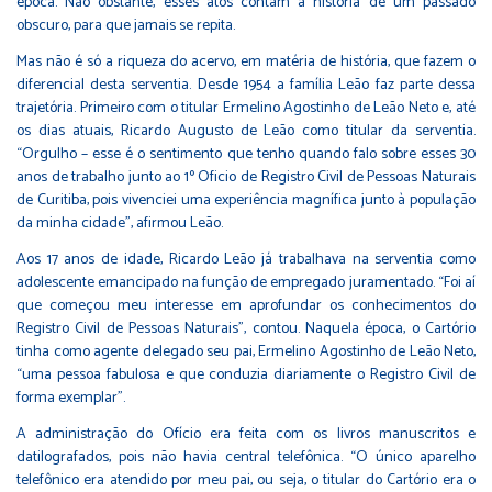
época. Não obstante, esses atos contam a história de um passado
obscuro, para que jamais se repita.
Mas não é só a riqueza do acervo, em matéria de história, que fazem o
diferencial desta serventia. Desde 1954 a família Leão faz parte dessa
trajetória. Primeiro com o titular Ermelino Agostinho de Leão Neto e, até
os dias atuais, Ricardo Augusto de Leão como titular da serventia.
“Orgulho – esse é o sentimento que tenho quando falo sobre esses 30
anos de trabalho junto ao 1º Oficio de Registro Civil de Pessoas Naturais
de Curitiba, pois vivenciei uma experiência magnífica junto à população
da minha cidade”, afirmou Leão.
Aos 17 anos de idade, Ricardo Leão já trabalhava na serventia como
adolescente emancipado na função de empregado juramentado. “Foi aí
que começou meu interesse em aprofundar os conhecimentos do
Registro Civil de Pessoas Naturais”, contou. Naquela época, o Cartório
tinha como agente delegado seu pai, Ermelino Agostinho de Leão Neto,
“uma pessoa fabulosa e que conduzia diariamente o Registro Civil de
forma exemplar”.
A administração do Ofício era feita com os livros manuscritos e
datilografados, pois não havia central telefônica. “O único aparelho
telefônico era atendido por meu pai, ou seja, o titular do Cartório era o