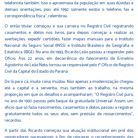
telefonista também. Isso o aproximava da população em suas dúvidas e
demais orientações, pois até 1992 somente existia o telefone, fax e
correspondência física”, relembrou.
O então titular começou a sua carreira no Registro Civil registrando
casamentos e óbitos nos livros, para depois começar a realizar as
averbações, expedir certidões, fazer mapas manuais para o Instituto
Nacional do Seguro Social (INSS) e Instituto Brasileiro de Geografia e
Estatística (IBGE). No ano de 1993, Ricardo Leão passou a responder pelo
Ofício. Aos 22 anos, em decorrência do falecimento de Ermelino
Agostinho de Leão Neto, tornou-se responsável pelo 1º Ofício de Registro
Civil da Capital do Estado do Paraná.
De lá para cá, muita coisa mudou. Não apenas a modernização chegou
até a capital e a serventia, mas também ao trabalho, na mesma
proporção em que os desafios o acompanharam. “O Registro Civil puro,
no ano de 1997, passou pelo baque da gratuidade Universal. Assim, um
oficio que só fazia nascimentos, casamentos e óbitos, passou a registrar
gratuitamente todos os seus atos, sem previsão de ressarcimentos”,
recordou.
A partir daí, Ricardo começou sua atuação institucional em prol dos
registradores paranaenses a fim de requerer o reconhecimento das