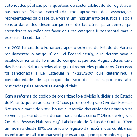
autoridades públicas para questões de sustentabilidade do registrador
paranaense. “Nessa caminhada me aproximei das associações
representativas da classe, que foram um instrumento de justiça aliado à
sensibilidade dos desembargadores do Judiciário paranaense, que
estenderam as mãos em favor de uma categoria fundamental para o
exercício da cidadania”.
Em 2001 foi criado o Funarpen, após o Governo do Estado do Paraná
regulamentar o artigo 8° da Lei Federal 10.169, que determinava o
estabelecimento de formas de compensação aos Registradores Civis
das Pessoas Naturais pelos atos gratuitos por eles praticados. Com isso,
foi sancionada a Lei Estadual n° 13.228/2001 que determinou a
obrigatoriedade de aplicação do Selo de Fiscalização nos atos
praticados pelas serventias extrajudiciais.
Com a reforma do código de organização e divisão judiciária do Estado
do Paraná, que erradicou os Ofícios puros de Registro Civil das Pessoas
Naturais, a partir de 2004 houve a inserção das atividades notariais na
serventia, passando a ser denominada, então, como 1º Ofício de Registro
Civil das Pessoas Naturais e 13° Tabelionato de Notas de Curitiba. “Com
um acervo desde 1876, contendo o registro da história dos curitibanos,
ostento um orgulho inenarrável por estar aqui, principalmente, hoje que