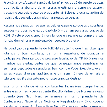
Provisória 1040/2020. A sanção da Lei nº 14.195, de 26 de agosto de 2021,
que facilita a abertura de empresas e estimula o comércio exterior,
trouxe no seu bojo o veto do presidente Jair Bolsonaro quanto ao fim do
registro das sociedades simples nas nossas serventias.
Respiramos aliviados não apenas pelo esvaziamento que os dispositivos
vetados – artigos 40 e 42 do Capítulo IX – trariam para a atribuição de
RCPJ. O veto proporcionou à nova lei que ela realmente cumpra a sua
função de melhorar o ambiente de negócios brasileiro.
Na condição de presidente do IRTDPJBrasil, tenho que lhes dizer que
lutamos o bom combate, de forma respeitosa, democrática e
participativa. Durante todo o processo legislativo da MP 1040 nós nos
mantivemos alertas, certos de que conseguiríamos sensibilizar os
senhores deputados e senadores, bem como o Poder Executivo. Foram
várias visitas, diversas audiências e um sem número de e-mails e
telefonemas. Brasília se tornou o nosso principal destino.
Esta foi uma luta de vários combatentes. Incansáveis companheiros,
entre eles o meu vice-presidente Rodolfo Pinheiro de Moraes e nosso
querido José Nadi Neri. Somaram-se a nós o presidente da
Confederação Nacional de Notários e Registradores – CNR, Rogério
Bacelar, e o colega Ari Álvares Pires Neto, 2º vice-presidente da Anoreg-