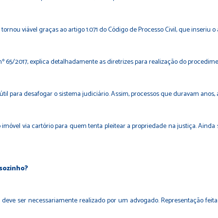
tornou viável graças ao artigo
1.071
do Código de Processo Civil, que inseriu o
nº 65/2017, explica detalhadamente as diretrizes para realização do procedime
útil para desafogar o sistema judiciário. Assim, processos que duravam anos,
óvel via cartório para quem tenta pleitear a propriedade na justiça. Ainda ser
 sozinho?
 deve ser necessariamente realizado por um advogado. Representação feita