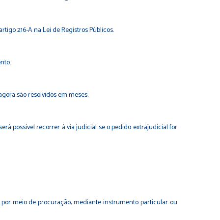
 artigo
216-A
na
Lei de Registros Públicos
.
nto.
 agora são resolvidos em meses.
á possível recorrer à via judicial se o pedido extrajudicial for
 por meio de procuração, mediante instrumento particular ou