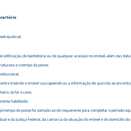
cartório
trajudicial:
de edificação, de benfeitoria ou de qualquer acessão no imóvel, além das dat
atureza e o tempo da posse;
titucional;
ntra inserido o imóvel usucapiendo ou a informação de que não se encontra 
ro, se for o caso;
mente habilitado;
ujo tempo de posse foi somado ao do requerente para completar o período aquis
adual e da Justiça Federal, da comarca da situação do imóvel e do domicílio do