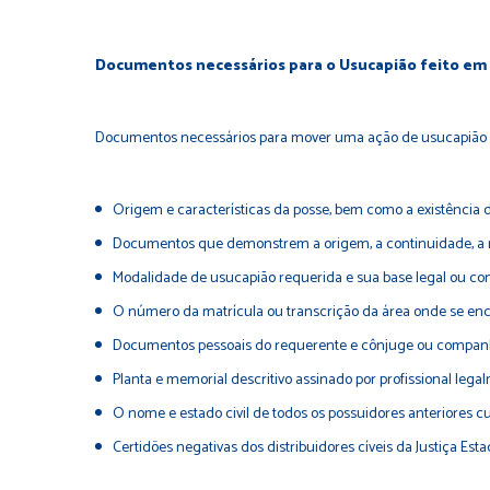
Documentos necessários para o Usucapião feito em 
Documentos necessários para mover uma ação de usucapião ex
Origem e características da posse, bem como a existência 
Documentos que demonstrem a origem, a continuidade, a n
Modalidade de usucapião requerida e sua base legal ou cons
O número da matrícula ou transcrição da área onde se enco
Documentos pessoais do requerente e cônjuge ou companhei
Planta e memorial descritivo assinado por profissional legal
O nome e estado civil de todos os possuidores anteriores c
Certidões negativas dos distribuidores cíveis da Justiça Est