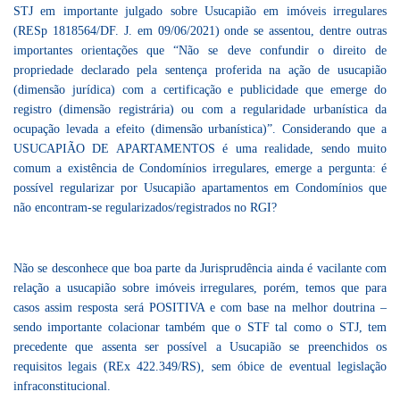
STJ em importante julgado sobre Usucapião em imóveis irregulares
(RESp 1818564/DF. J. em 09/06/2021) onde se assentou, dentre outras
importantes orientações que “Não se deve confundir o direito de
propriedade declarado pela sentença proferida na ação de usucapião
(dimensão jurídica) com a certificação e publicidade que emerge do
registro (dimensão registrária) ou com a regularidade urbanística da
ocupação levada a efeito (dimensão urbanística)”. Considerando que a
USUCAPIÃO DE APARTAMENTOS é uma realidade, sendo muito
comum a existência de Condomínios irregulares, emerge a pergunta: é
possível regularizar por Usucapião apartamentos em Condomínios que
não encontram-se regularizados/registrados no RGI?
Não se desconhece que boa parte da Jurisprudência ainda é vacilante com
relação a usucapião sobre imóveis irregulares, porém, temos que para
casos assim resposta será POSITIVA e com base na melhor doutrina –
sendo importante colacionar também que o STF tal como o STJ, tem
precedente que assenta ser possível a Usucapião se preenchidos os
requisitos legais (REx 422.349/RS), sem óbice de eventual legislação
infraconstitucional.