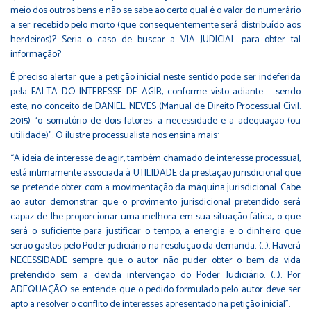
meio dos outros bens e não se sabe ao certo qual é o valor do numerário
a ser recebido pelo morto (que consequentemente será distribuído aos
herdeiros)? Seria o caso de buscar a VIA JUDICIAL para obter tal
informação?
É preciso alertar que a petição inicial neste sentido pode ser indeferida
pela FALTA DO INTERESSE DE AGIR, conforme visto adiante – sendo
este, no conceito de DANIEL NEVES (Manual de Direito Processual Civil.
2015) “o somatório de dois fatores: a necessidade e a adequação (ou
utilidade)”. O ilustre processualista nos ensina mais:
“A ideia de interesse de agir, também chamado de interesse processual,
está intimamente associada à UTILIDADE da prestação jurisdicional que
se pretende obter com a movimentação da máquina jurisdicional. Cabe
ao autor demonstrar que o provimento jurisdicional pretendido será
capaz de lhe proporcionar uma melhora em sua situação fática, o que
será o suficiente para justificar o tempo, a energia e o dinheiro que
serão gastos pelo Poder judiciário na resolução da demanda. (…). Haverá
NECESSIDADE sempre que o autor não puder obter o bem da vida
pretendido sem a devida intervenção do Poder Judiciário. (…). Por
ADEQUAÇÃO se entende que o pedido formulado pelo autor deve ser
apto a resolver o conflito de interesses apresentado na petição inicial”.