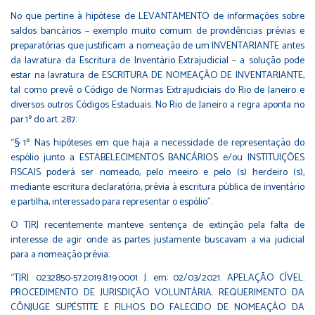
No que pertine à hipótese de LEVANTAMENTO de informações sobre
saldos bancários – exemplo muito comum de providências prévias e
preparatórias que justificam a nomeação de um INVENTARIANTE antes
da lavratura da Escritura de Inventário Extrajudicial – a solução pode
estar na lavratura de ESCRITURA DE NOMEAÇÃO DE INVENTARIANTE,
tal como prevê o Código de Normas Extrajudiciais do Rio de Janeiro e
diversos outros Códigos Estaduais. No Rio de Janeiro a regra aponta no
par.1º do art. 287:
“§ 1º. Nas hipóteses em que haja a necessidade de representação do
espólio junto a ESTABELECIMENTOS BANCÁRIOS e/ou INSTITUIÇÕES
FISCAIS poderá ser nomeado, pelo meeiro e pelo (s) herdeiro (s),
mediante escritura declaratória, prévia à escritura pública de inventário
e partilha, interessado para representar o espólio”.
O TJRJ recentemente manteve sentença de extinção pela falta de
interesse de agir onde as partes justamente buscavam a via judicial
para a nomeação prévia:
“TJRJ. 0232850-57.2019.8.19.0001. J. em: 02/03/2021. APELAÇÃO CÍVEL.
PROCEDIMENTO DE JURISDIÇÃO VOLUNTÁRIA. REQUERIMENTO DA
CÔNJUGE SUPÉSTITE E FILHOS DO FALECIDO DE NOMEAÇÃO DA