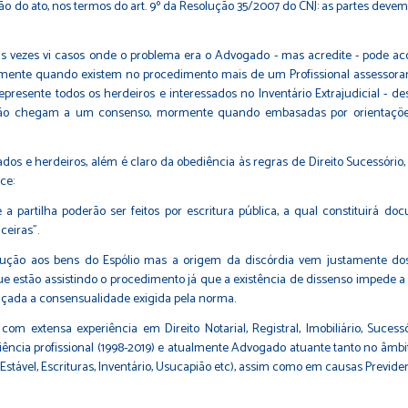
do ato, nos termos do art. 9º da Resolução 35/2007 do CNJ: as partes devem 
mas vezes vi casos onde o problema era o Advogado - mas acredite - pode a
almente quando existem no procedimento mais de um Profissional assessora
nte todos os herdeiros e interessados no Inventário Extrajudicial - des
não chegam a um consenso, mormente quando embasadas por orientações 
s e herdeiros, além é claro da obediência às regras de Direito Sucessório, No
ce:
a partilha poderão ser feitos por escritura pública, a qual constituirá d
ceiras".
olução aos bens do Espólio mas a origem da discórdia vem justamente dos 
e estão assistindo o procedimento já que a existência de dissenso impede a 
nçada a consensualidade exigida pela norma.
m extensa experiência em Direito Notarial, Registral, Imobiliário, Sucessó
riência profissional (1998-2019) e atualmente Advogado atuante tanto no âmb
 Estável, Escrituras, Inventário, Usucapião etc), assim como em causas Previdenc