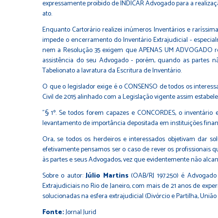
expressamente proibido de INDICAR Advogado para a realização 
ato.
Enquanto Cartorário realizei inúmeros Inventários e raríssi
impede o encerramento do Inventário Extrajudicial - especi
nem a Resolução 35 exigem que APENAS UM ADVOGADO represe
assistência do seu Advogado - porém, quando as partes 
Tabelionato a lavratura da Escritura de Inventário.
O que o legislador exige é o CONSENSO de todos os interessado
Civil de 2015 alinhado com a Legislação vigente assim estabele
"§ 1º. Se todos forem capazes e CONCORDES, o inventário e 
levantamento de importância depositada em instituições finan
Ora, se todos os herdeiros e interessados objetivam dar s
efetivamente pensamos ser o caso de rever os profissionais qu
às partes e seus Advogados, vez que evidentemente não alca
Sobre o autor:
Júlio Martins
(OAB/RJ 197.250) é Advogado co
Extrajudiciais no Rio de Janeiro, com mais de 21 anos de expe
solucionadas na esfera extrajudicial (Divórcio e Partilha, União
Fonte:
Jornal Jurid