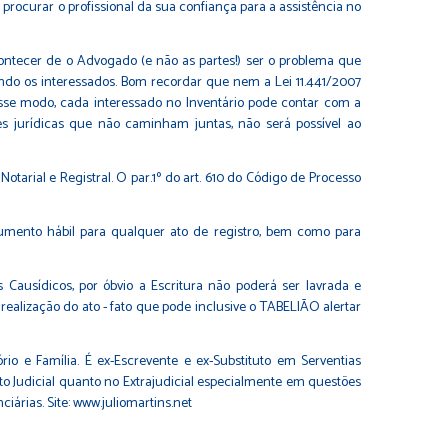
procurar o profissional da sua confiança para a assistência no
contecer de o Advogado (e não as partes!) ser o problema que
ndo os interessados. Bom recordar que nem a Lei 11.441/2007
se modo, cada interessado no Inventário pode contar com a
jurídicas que não caminham juntas, não será possível ao
tarial e Registral. O par.1º do art. 610 do Código de Processo
ocumento hábil para qualquer ato de registro, bem como para
Causídicos, por óbvio a Escritura não poderá ser lavrada e
realização do ato - fato que pode inclusive o TABELIÃO alertar
rio e Família. É ex-Escrevente e ex-Substituto em Serventias
ito Judicial quanto no Extrajudicial especialmente em questões
iárias. Site:
www.juliomartins.net