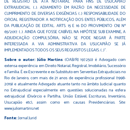
DE REGISTRO DE ATA NOTARIAL PARA FINS DE USUCAPIÃO
EXTRAJUDICIAL (...). ADIAMENTO EM RAZÃO DA NECESSIDADE DE
CUMPRIMENTO DE DIVERSAS EXIGÊNCIAS. (...) RESPONSABILIDADE DO
OFICIAL REGISTRADOR A NOTIFICAÇÃO DOS ENTES PÚBLICOS, ALÉM
DA PUBLICAÇÃO DE EDITAL. ARTS. 15 E 16 DO PROVIMENTO CNJ Nº
65/2017. (...). AINDA QUE FOSSE CABÍVEL NA HIPÓTESE SUB EXAMINE, A
ADJUDICAÇÃO COMPULSÓRIA, NÃO SE PODE NEGAR À PARTE
INTERESSADA A VIA ADMINISTRATIVA DA USUCAPIÃO SE JÁ
IMPLEMENTADOS TODOS OS SEUS REQUISITOS LEGAIS. (...)".
Sobre o autor: Júlio Martins
(OAB/RJ 197.250) é Advogado com
extensa experiência em Direito Notarial, Registral, Imobiliário, Sucessório
e Família. É ex-Escrevente e ex-Substituto em Serventias Extrajudiciais no
Rio de Janeiro, com mais de 21 anos de experiência profissional (1998-
2019) e atualmente Advogado atuante tanto no âmbito Judicial quanto
no Extrajudicial especialmente em questões solucionadas na esfera
extrajudicial (Divórcio e Partilha, União Estável, Escrituras, Inventário,
Usucapião etc), assim como em causas Previdenciárias. Site:
www.juliomartins.net
Fonte:
Jornal Jurid