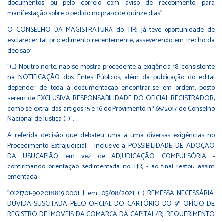
documentos ou pelo correio com aviso de recebimento, para
manifestação sobre o pedido no prazo de quinze dias".
O CONSELHO DA MAGISTRATURA do TJRJ já teve oportunidade de
esclarecer tal procedimento recentemente, asseverendo em trecho da
decisão:
"(...) Noutro norte, não se mostra procedente a exigência 18, consistente
na NOTIFICAÇÃO dos Entes Públicos, além da publicação do edital
depender de toda a documentação encontrar-se em ordem, posto
serem de EXCLUSIVA RESPONSABILIDADE DO OFICIAL REGISTRADOR,
como se extrai dos artigos 15 e 16 do Provimento nº 65/2017 do Conselho
Nacional de Justiça (...)".
A referida decisão que debateu uma a uma diversas exigências no
Procedimento Extrajudicial - inclusive a POSSIBILIDADE DE ADOÇÃO
DA USUCAPIÃO em vez de ADJUDICAÇÃO COMPULSÓRIA -
confirmando orientação sedimentada no TJRJ - ao final restou assim
ementada:
"0121701-90.2018.8.19.0001. J. em: 05/08/2021. (...) REMESSA NECESSÁRIA.
DÚVIDA SUSCITADA PELO OFICIAL DO CARTÓRIO DO 9º OFÍCIO DE
REGISTRO DE IMÓVEIS DA COMARCA DA CAPITAL/RJ. REQUERIMENTO