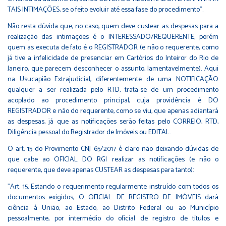
TAIS INTIMAÇÕES, se o feito evoluir até essa fase do procedimento".
Não resta dúvida que, no caso, quem deve custear as despesas para a
realização das intimações é o INTERESSADO/REQUERENTE, porém
quem as executa de fato é o REGISTRADOR (e não o requerente, como
já tive a infelicidade de presenciar em Cartórios do Inteiror do Rio de
Janeiro, que parecem desconhecer o assunto, lamentavelmente). Aqui
na Usucapião Extrajudicial, diferentemente de uma NOTIFICAÇÃO
qualquer a ser realizada pelo RTD, trata-se de um procedimento
acoplado ao procedimento principal, cuja providência é DO
REGISTRADOR e não do requerente, como se viu, que apenas adiantará
as despesas, já que as notificações serão feitas pelo CORREIO, RTD,
Diligência pessoal do Registrador de Imóveis ou EDITAL.
O art. 15 do Provimento CNJ 65/2017 é claro não deixando dúvidas de
que cabe ao OFICIAL DO RGI realizar as notificações (e não o
requerente, que deve apenas CUSTEAR as despesas para tanto):
"Art. 15. Estando o requerimento regularmente instruído com todos os
documentos exigidos, O OFICIAL DE REGISTRO DE IMÓVEIS dará
ciência à União, ao Estado, ao Distrito Federal ou ao Município
pessoalmente, por intermédio do oficial de registro de títulos e