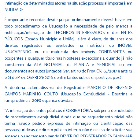
intimação de determinados atores na situação processual importará em
NULIDADE.
É importante recordar desde já que ordinariamente deverá haver em
todo procedimento de Usucapião a necessidade de pelo menos a
notificação/intimação de TERCEIROS INTERESSADOS e dos ENTES
PÚBLICOS (Estado, Município e União), além é claro, de titulares dos
direitos registrados ou averbados na matrícula do IMÓVEL
USUCAPIENDO ou na matrícula dos imóveis CONFINANTES ou
ocupantes a qualquer título nas hipóteses excepcionais, quando já não
constarem da ATA NOTARIAL, da PLANTA e MEMORIAL ou em
documentos aos autos juntados (ver. art. 10 do Prov. CNJ 65/2017 e arts. 12
e 21 do Prov. CGJ/RJ 23/2016, dentre tantos outros dispositivos, p.ex.).
A doutrina aclamadíssima do Registrador MARCELO DE REZENDE
CAMPOS MARINHO COUTO (Usucapião Extrajudicial - Doutrina e
Jurisprudência. 2019) espanca dúvidas:
"A intimação dos entes públicos é OBRIGATÓRIA, sob pena de nulidade
do procedimento extrajudicial. Ainda que no requerimento inicial não
tenha havido pedido expresso de intimação ou cientificação das
pessoas jurídicas de direito público interno, não é o caso de solicitar sua
emenda ou aditamento, sendo DEVER DO REGISTRADOR ENCAMINHAR