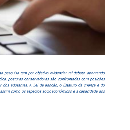
ta pesquisa tem por objetivo evidenciar tal debate, apontando
rídica, posturas conservadoras são confrontadas com posições
 dos adotantes. A Lei de adoção, o Estatuto da criança e do
, assim como os aspectos socioeconômicos e a capacidade dos