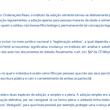
Ordenações Reais, o instituto da adoção somente tornou-se efetivamente par
egislação regulamentou a adoção apenas para pessoas maiores de idade e soment
 se quem o adotou não tivesse filho biológico, permanecendo tal concepção leg
 incluir no meio jurídico nacional a “legitimação adotiva”, a qual dependia 
67/1979) acrescentou significativa mudança no instituto em análise e subst
me dos avós nos documentos do dotado. Atualmente, o art. 227, §6º da CF/88 p
ico no qual o indivíduo é aceito como filho por pessoas que não são seus pais b
por escritura pública e com o consentimento de ambas as partes.[9]
ileiro duas espécies de adoção: a simples e a plena. A adoção simples era e
ação definitiva, por ser revogável. Já na forma plena, o adotado tinha todos
ógicos “desligado”, para que fosse possível, por exemplo, proteger uma criança