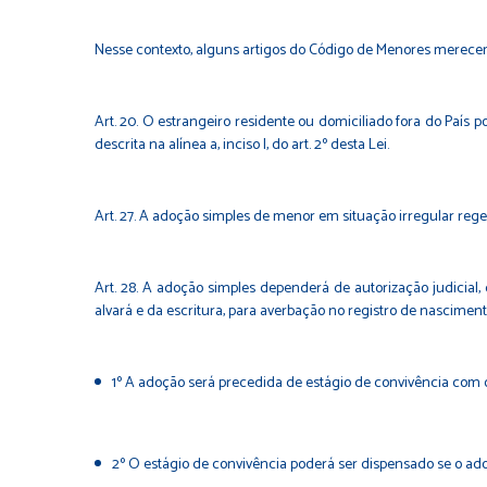
Nesse contexto, alguns artigos do Código de Menores merece
Art. 20. O estrangeiro residente ou domiciliado fora do País p
descrita na alínea a, inciso I, do art. 2º desta Lei.
Art. 27. A adoção simples de menor em situação irregular reger-
Art. 28. A adoção simples dependerá de autorização judicial,
alvará e da escritura, para averbação no registro de nascimen
1º A adoção será precedida de estágio de convivência com o
2º O estágio de convivência poderá ser dispensado se o ad