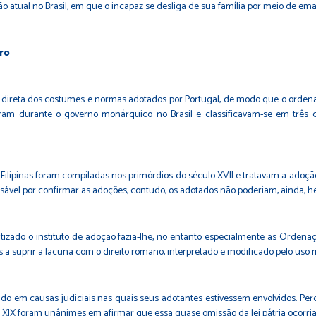
tual no Brasil, em que o incapaz se desliga de sua família por meio de eman
iro
a direta dos costumes e normas adotados por Portugal, de modo que o ordena
ram durante o governo monárquico no Brasil e classificavam-se em três
Filipinas foram compiladas nos primórdios do século XVII e tratavam a adoç
ável por confirmar as adoções, contudo, os adotados não poderiam, ainda, h
matizado o instituto de adoção fazia-lhe, no entanto especialmente as Ordenaç
es a suprir a lacuna com o direito romano, interpretado e modificado pelo uso
o em causas judiciais nas quais seus adotantes estivessem envolvidos. Perce
 ao XIX foram unânimes em afirmar que essa quase omissão da lei pátria ocorria