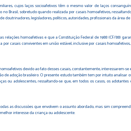
liares, cujos laços socioafetivos têm o mesmo valor de laços consanguín
o no Brasil, sobretudo quando realizada por casais homoafetivos, ressaltando 
 doutrinadores, legisladores, políticos, autoridades, profissionais da área de
as relações homoafetivas e que a Constituição Federal de 1988 (CF/88) garan
 por casais conviventes em união estável, inclusive por casais homoafetivos
s homoafetivos devido ao fato desses casais, constantemente, interessarem-se
o de adoção brasileiro. O presente estudo também tem por intuito analisar 
anças ou adolescentes, ressaltando-se que, em todos os casos, os adotantes
ar todas as discussões que envolvem o assunto abordado, mas sim compreender
 melhor interesse da criança ou adolescente.