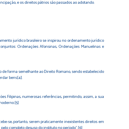
cipação, e os direitos pátrios são passados ao adotando.
mento jurídico brasileiro se inspirou no ordenamento jurídico
 conjuntos: Ordenações Afonsinas, Ordenações Manuelinas e
ão de forma semelhante ao Direito Romano, sendo estabelecido
erdar bens[4].
ões Filipinas, numerosas referências, permitindo, assim, a sua
 moderno.[5]
be-se, portanto, serem praticamente inexistentes direitos em
 pelo completo desuso do instituto no período”.[6]