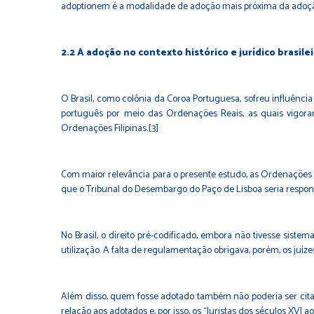
adoptionem é a modalidade de adoção mais próxima da adoção a
2.2 A adoção no contexto histórico e jurídico brasile
O Brasil, como colônia da Coroa Portuguesa, sofreu influênci
português por meio das Ordenações Reais, as quais vigora
Ordenações Filipinas.[3]
Com maior relevância para o presente estudo, as Ordenações 
que o Tribunal do Desembargo do Paço de Lisboa seria respons
No Brasil, o direito pré-codificado, embora não tivesse siste
utilização. A falta de regulamentação obrigava, porém, os juíz
Além disso, quem fosse adotado também não poderia ser citad
relação aos adotados e, por isso, os “Juristas dos séculos XVI