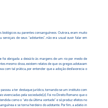
 biológicos ou parentes consanguíneos. Outrora, eram muito
serviçais de seus “adotantes”, não era usual ouvir falar em
ãe foi obrigada a deixá-lo às margens de um rio por medo de
o. Antes mesmo disso, existem relatos de que os gregos adotavam
ava com tal prática, por entender que a adoção desfavorecia o
 passou a ter destaque jurídico, tornando-se um instituto com
ais vivenciadas pela sociedade[2]. Foi no Direito Romano que o
entendida como o “ato da última vontade” e só produz efeitos no
nguínea e se torna herdeiro do adotante. Por fim, a adatio in