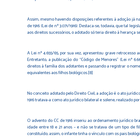
Assim, mesmo havendo disposições referentes à adoção já nas 
de 1916 (Lei de nº 3.071/1916). Destaca-se, todavia, que tal l
aos direitos sucessórios, o adotado só teria direito à herança
A Lei nº 4.655/65, por sua vez, apresentou grave retrocesso ao
Entretanto, a publicação do “Código de Menores” (Lei nº 6.6
direitos à família dos adotantes e passando a registrar o no
equivalentes aos filhos biológicos.[8]
No conceito adotado pelo Direito Civil, a adoção é o ato juríd
1916 tratava-a como ato jurídico bilateral e solene, realizado 
O advento do CC de 1916 inseriu ao ordenamento jurídico bras
idade entre 18 e 21 anos – e não se tratava de um tipo de fili
constituído; assim, o infante tinha o vínculo com os pais biol