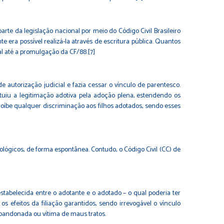
te da legislação nacional por meio do Código Civil Brasileiro
e era possível realizá-la através de escritura pública. Quantos
al até a promulgação da CF/88.[7]
de autorização judicial e fazia cessar o vínculo de parentesco.
ituiu a legitimação adotiva pela adoção plena, estendendo os
roíbe qualquer discriminação aos filhos adotados, sendo esses
iológicos, de forma espontânea. Contudo, o Código Civil (CC) de
stabelecida entre o adotante e o adotado – o qual poderia ter
 os efeitos da filiação garantidos, sendo irrevogável o vínculo
 abandonada ou vítima de maus tratos.