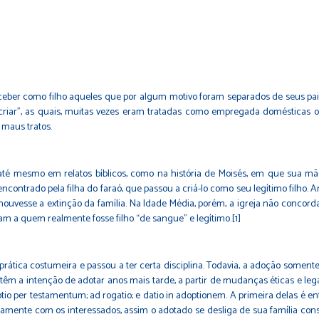
er como filho aqueles que por algum motivo foram separados de seus pais
riar”, as quais, muitas vezes eram tratadas como empregada domésticas ou 
 maus tratos.
até mesmo em relatos bíblicos, como na história de Moisés, em que sua m
 encontrado pela filha do faraó, que passou a criá-lo como seu legítimo filh
ouvesse a extinção da família. Na Idade Média, porém, a igreja não concord
m a quem realmente fosse filho “de sangue” e legítimo.[1]
rática costumeira e passou a ter certa disciplina. Todavia, a adoção somente
têm a intenção de adotar anos mais tarde, a partir de mudanças éticas e leg
ptio per testamentum; ad rogatio; e datio in adoptionem. A primeira delas é 
tamente com os interessados, assim o adotado se desliga de sua família consa