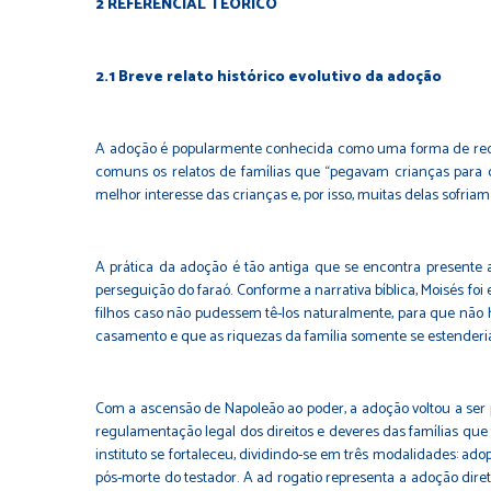
2 REFERENCIAL TEÓRICO
2.1 Breve relato histórico evolutivo da adoção
A adoção é popularmente conhecida como uma forma de receb
comuns os relatos de famílias que “pegavam crianças para c
melhor interesse das crianças e, por isso, muitas delas sofriam
A prática da adoção é tão antiga que se encontra presente 
perseguição do faraó. Conforme a narrativa bíblica, Moisés foi
filhos caso não pudessem tê-los naturalmente, para que não h
casamento e que as riquezas da família somente se estenderia
Com a ascensão de Napoleão ao poder, a adoção voltou a ser p
regulamentação legal dos direitos e deveres das famílias que 
instituto se fortaleceu, dividindo-se em três modalidades: ado
pós-morte do testador. A ad rogatio representa a adoção dire